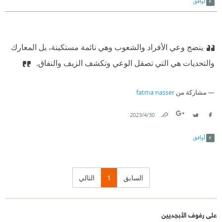
أوافق
ينضج وعي الأفراد والشعوب وهي نائمة مستكينة، بل المعارك
والتحديات هي التي تصقل الوعي وتكشف الزيف والنفاق. ‏
مشاركة من
fatma nasser
30‏/4‏/2023
Link
Twitter
Facebook
أوافق
السابق
1
التالي
على رفوف الأبجديين