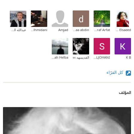
Wafaa Elsaeed
Ashraf Arfat
duaa abdin
Amjad
Nouf Alhmidani
عبدالله الخطيب
K B
Sarah ALJOHANI
القديسهه ءء
Salah Helba
كل القرّاء
المؤلف