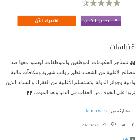
تحميل الكتاب
اشترك الآن
اقتباسات
تستأجر الحكومات الموظفين والموظفات، ليعملوا معها ضد
مصالح الأغلبية من الشعب، نظير رواتب شهرية ومكافآت مالية
وأدبية وجوائز الدولة. وتستسلم الأغلبية من الفقراء والنساء، الذين
تربوا على الخوف من العقاب في الدنيا وبعد الموت.
مشاركة من
fatma nasser
30‏/4‏/2023
Link
Twitter
Facebook
أوافق