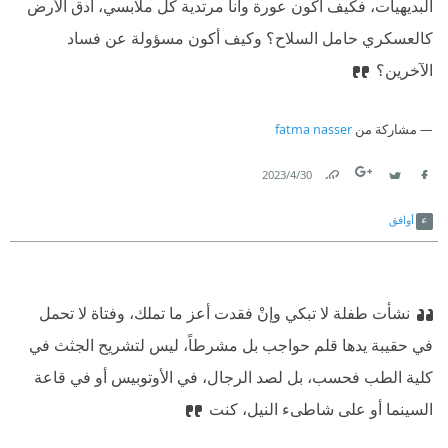
البديهيات، فكيف أكون عورة وأنا مرتدية كل ملابسي، أدق الأرض
كالعسكري حامل السلاح؟ وكيف أكون مسؤولة عن فساد
الآخرين؟
مشاركة من
fatma nasser
30‏/4‏/2023
Link
Twitter
Facebook
أوافق
نشأت طفلة لا تبكي وإنْ فقدت أعز ما تملك، وفتاة لا تحمل
في حقيبة يدها قلم حواجب بل مشرطاً، ليس لتشريح الجثث في
كلية الطب فحسب، بل لصد الرجال، في الأوتوبيس أو في قاعة
السينما أو على شاطىء النيل، كنت