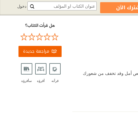
ترك الآن
دخول
هل قرأت الكتاب؟
مراجعة جديدة
 بصيص أمل وقد تخفف من شعورك
قرأته
أقرؤه
سأقرؤه