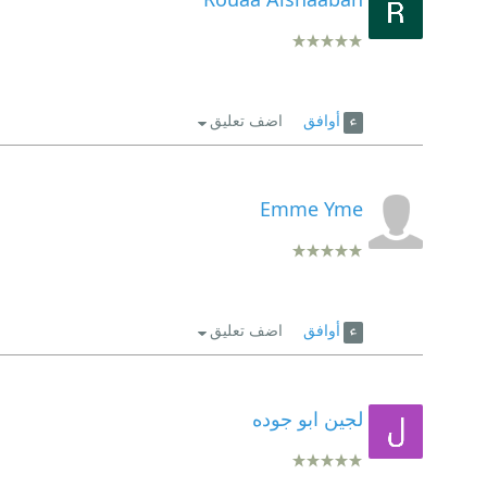
أوافق
اضف تعليق
Emme Yme
أوافق
اضف تعليق
لجين ابو جوده