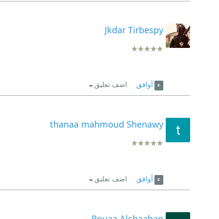
Jkdar Tirbespy
أوافق
اضف تعليق
thanaa mahmoud Shenawy
أوافق
اضف تعليق
Rouaa Alshaaban