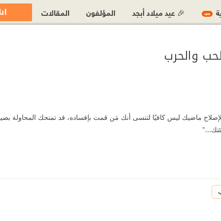
اش
ية
🎉 عيد ميلاد أبجد
المؤلفون
المقالات
جديد
لحب والحرب
إصلاح ماضيك ليس كافيًا لتنسى أنك مَن قمت بإفساده، قد تمنحك المحاولة
تك..."
ب