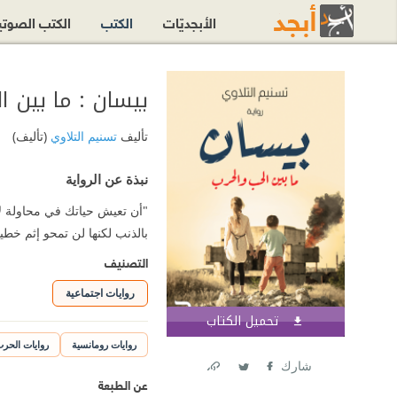
الأبجديّات
الكتب
الكتب الصوت
بيسان : ما بين ا
تأليف
تسنيم التلاوي
(تأليف)
نبذة عن الرواية
"أن تعيش حياتك في محاولة ل
بالذنب لكنها لن تمحو إثم خطيئ
التصنيف
روايات اجتماعية
تحميل الكتاب
اشترك الآن
روايات رومانسية
روايات الحر
شارك
عن الطبعة
Link
Twitter
Facebook