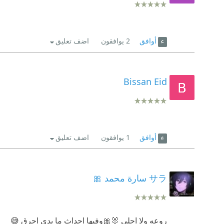
أوافق
2
يوافقون
اضف تعليق
Bissan Eid
أوافق
1
يوافقون
اضف تعليق
サラ سارة محمد 🎀
روعه ولا احلى 🐰🎀وفيها احداث ما بدي احرق 😅