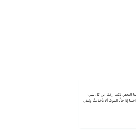
ضنا البعض لكننا رغمًا عن كل شيء
نا إذا حلَّ الموتُ ألا يأخذ منَّا ويُبقي