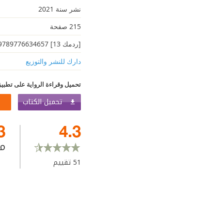
نشر سنة 2021
215 صفحة
[ردمك 13] 9789776634657
دارك للنشر والتوزيع
تحميل وقراءة الرواية على تطبيق
تحميل الكتاب
3
4.3
م
51
تقييم