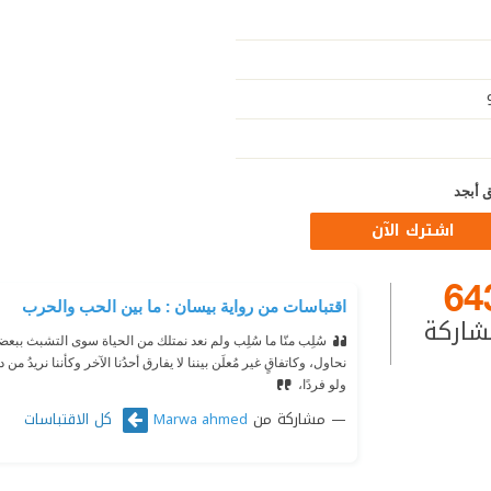
 أبجد
اشترك الآن
64
اقتباسات من رواية بيسان : ما بين الحب والحرب
شاركة
سُلِب منّا ما سُلِب ولم نعد نمتلك من الحياة سوى التشبث ببع
نحاول، وكاتفاقٍ غير مُعلَن بيننا لا يفارق أحدُنا الآخر وكأننا نريدُ من داخل
ولو فردًا،
مشاركة من
كل الاقتباسات
Marwa ahmed