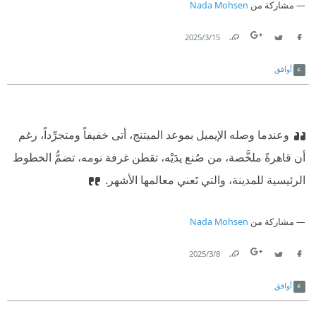
مشاركة من
Nada Mohsen
15‏/3‏/2025
Link
Twitter
Facebook
أوافق
وعندما وصله الإيميل بموعد الميتنج، أتى خفيفاً ومتجرِّداً، رغم
أن قاهرةً ملخَّصة، من صُنع يدَيْه، تقطن غرفة نومه، تضمُّ الخطوط
الرئيسية للمدينة، والتي تَعني معالمها الأشهر.
مشاركة من
Nada Mohsen
8‏/3‏/2025
Link
Twitter
Facebook
أوافق