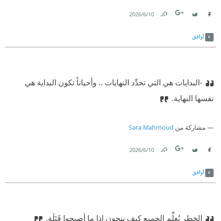
10‏/6‏/2026
Link
Twitter
Facebook
أوافق
-البدايات هي التي تحدِّد النهايات .. وأحياناً تكون البداية هي
نفسها النهاية.
مشاركة من
Sara Mahmoud
10‏/6‏/2026
Link
Twitter
Facebook
أوافق
الخطر يُعلِّم الجميع كيف ينجون إذا ما أصبحوا قَتَلَة.