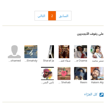
السابق
2
التالي
على رفوف الأبجديين
سمر محمد
Radwa Osama
صفاء فضلاوي
Sharaf Ja
Eman Elmahdy
amr mohamed
Hatem Aly
Reem
Tarek Shehab
نامي الشريف ✨
كل القرّاء