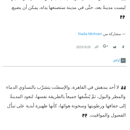
ليست مدينةً بعد، حتَّى في مدينة ستصنعها يداه، يمكن أن يضيع.
مشاركة من
Nada Mohsen
20‏/3‏/2025
Link
Twitter
Facebook
أوافق
لا أحد يندهش في القاهرة، والإسفلت يتشرَّب بالتساوي الدماء
والمطر والبول، ثمَّ يُنشِّفها جميعاً بالطريقة نفسها، لتعود المدينةُ
إلى جفافها ورطوبتها وسخونة هوائها، كأنها ظهيرة أبدية على تبدُّل
الفصول والمواقيت.