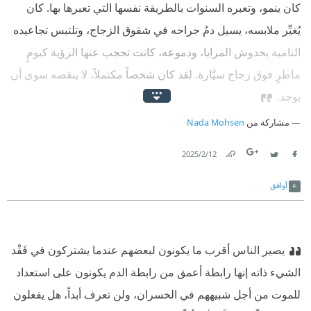
كان ينمو، وتعبره السنوات بالطريقة نفسها التي تعبرها بها. كان
يُغيِّر ملابسه، يسيل دمُ جراحه في شقوق الزجاج، وتلتبس تجاعيده
النامية بخدوش المرايا، ودموعه، كانت تحجب عنها الرؤية كيومٍ
ماطرٍ فوق زجاج سيَّارة. لقد كان شخصاً مكتملاً، لا ينقصه سوى أن
يوجد.
مشاركة من
Nada Mohsen
12‏/2‏/2025
Link
Twitter
Facebook
أوافق
يصير الناس أقرب ما يكونون لبعضهم عندما يشتركون في فَقْد
الشيء ذاته إنها رابطة أعمق من رابطة الدم يكونون على استعداد
للموت من أجل شبيههم في الخسران، ولن تعرف أبداً، هل يفعلون