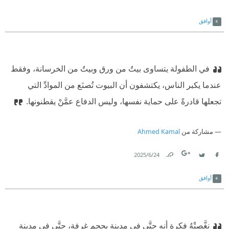
Link
Twitter
Facebook
أوافق
في الطفولة يتساوى بيتٌ من ورق وبيتٌ من الخرسانة، وفقط
عندما يكبر الناس، يكتشفون أن البيوت تُصنَع من الموادِّ التي
تجعلها قادرةً على حماية نفسها، وليس الدفاع عمَّنْ يقطنونها.
مشاركة من
Ahmed Kamal
24‏/6‏/2025
Link
Twitter
Facebook
أوافق
نغَّصتْهُ فكرة أنه حتَّى في مدينة بحجم غرفة، حتَّى في مدينةٍ