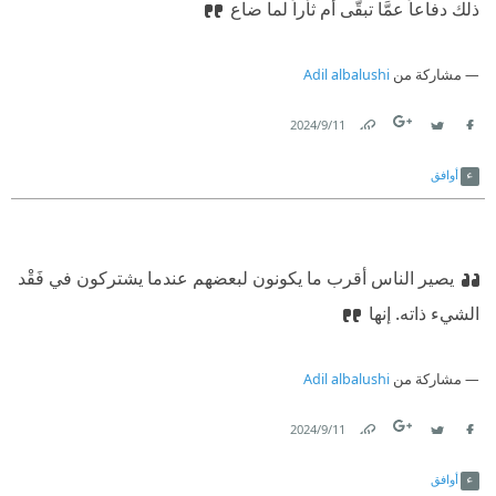
ذلك دفاعاً عمَّا تبقَّى أم ثأراً لما ضاع
مشاركة من
Adil albalushi
11‏/9‏/2024
Link
Twitter
Facebook
أوافق
يصير الناس أقرب ما يكونون لبعضهم عندما يشتركون في فَقْد
الشيء ذاته. إنها
مشاركة من
Adil albalushi
11‏/9‏/2024
Link
Twitter
Facebook
أوافق