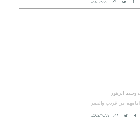
.
20‏/4‏/2022
Link
Twitter
Facebook
ف وسط الزهور
 امامهم من قريب والقمر
.
28‏/10‏/2022
Link
Twitter
Facebook
ًا ، ساحرة في سرد