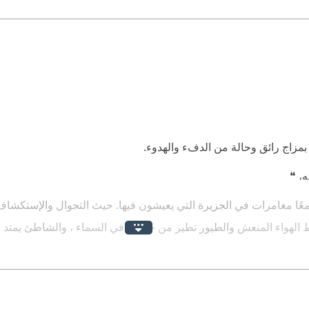
بمزاج رائق وحالة من الدفء والهدوء.
ه، ❝
عًا مغامرات في الجزيرة التي يعيشون فيها. حيث التجوال والإستكشا
سط الهواء المنعش والطيور تطير من حولهم في السماء ، والشاطئ يمتد
ظر طبيعية مذهلة ، يكفي أن أغمض عيني وأتخيل ، أسلوب الكاتبة بديع جد