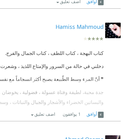
أوافق
اضف تعليق
Hamiss Mahmoud
كتاب البهجة ، كتاب اللطف ، كتاب الجمال والفرح.
دخلني في حالة من السرور والإمتاع اللذيذ ، وشعرت 
❞ أنّ المرء وسط الطّبيعة يصبح أكثر انسجاماً مع نفس
جدة محبة، لطيفة وفتاة عسولة ، فضولية ، يخوضان م
والبساتين الخضراء والأشجار والجبال والنباتات ، و
ساطع بنوره البراق.
أوافق
1
يوافقون
اضف تعليق
كإن الرواية ، لوحة فنية جميلة ، مليئة بمشاهد ومنا
الكلام والوصف.