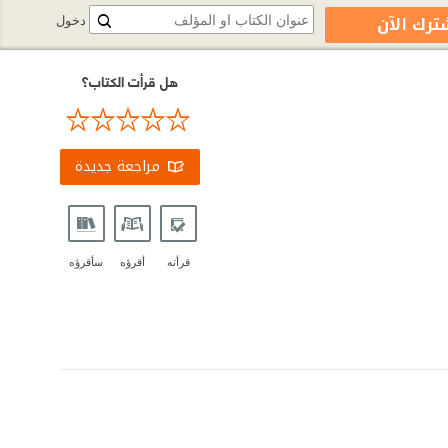
ترك الآن
دخول
هل قرأت الكتاب؟
مراجعة جديدة
قرأته
أقرؤه
سأقرؤه