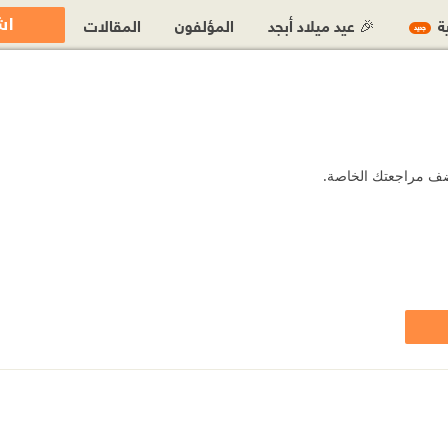
اش
ية
🎉 عيد ميلاد أبجد
المؤلفون
المقالات
جديد
 أضف مراجعتك الخاصة.