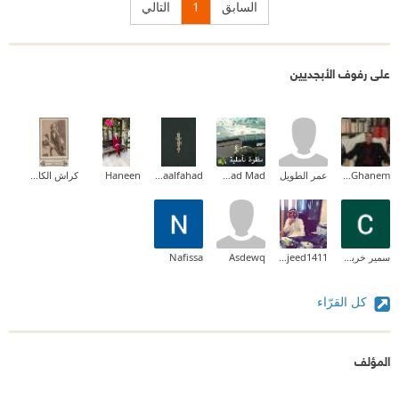
السابق
1
التالي
على رفوف الأبجديين
Tareq Ghanem
عمر الطويل
Fatmad Mad
Asmaalfahad
Haneen
كراش الكاش
سمير خربوش
abdulmajeed1411
Asdewq
Nafissa
كل القرّاء
المؤلف