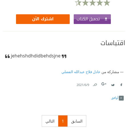
تحميل الكتاب
اشترك الآن
اقتباسات
jehehshdhdidbeh
dsjne
مشاركة من
عادل فلاح عبدالله الفضلي
9‏/6‏/2021
Link
Twitter
Facebook
أوافق
السابق
1
التالي