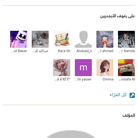
على رفوف الأبجديين
Lazhar Ramda
manal ahmad
Alobaid_s
Rara Sh
عبدالله النافعي
Mecid Bakar
á´„Êœá´€Êá´á´€á´‡ á´‡Ê€Ê€á´€Êœá´á´€É´Éª
mustafa yasser
Omnia
Mustafa M.
كل القرّاء
المؤلف