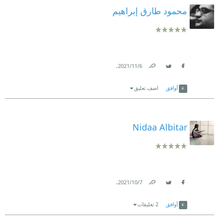
محمود طارق إبراهيم
.
6‏/11‏/2021
Link
Twitter
Facebook
أوافق
اضف تعليق
Nidaa Albitar
.
7‏/10‏/2021
Link
Twitter
Facebook
أوافق
2 تعليقات