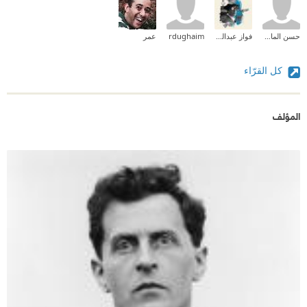
حسن الماسي
فواز عبدالمحسن
rdughaim
عمر
كل القرّاء
المؤلف