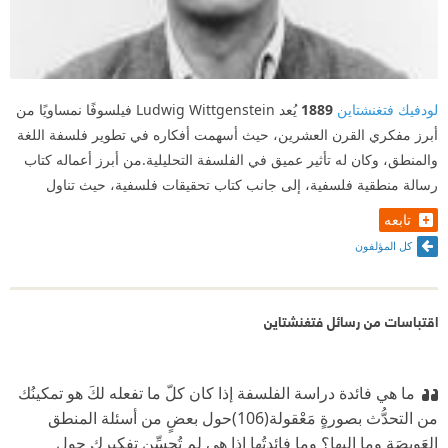
لودفيك فتغنشتاين
1889
يُعد Ludwig Wittgenstein فيلسوفًا نمساويًا من
أبرز مفكري القرن العشرين، حيث أسهمت أفكاره في تطوير فلسفة اللغة
والمنطق، وكان له تأثير عميق في الفلسفة التحليلية.من أبرز أعماله كتاب
رسالة منطقية فلسفية، إلى جانب كتاب تحقيقات فلسفية، حيث تناول
تابعه
كل المؤلفون
اقتباسات من رسائل فتغنشتاين
ما هي فائدة دراسة الفلسفة إذا كان كلّ ما تفعله لكَ هو تمكينُك
من التحدُّث بصورةٍ مَعْقولة(106)حول بعضٍ من أسئلة المنطق
العَويصَة وما إليها؟ وما فائدتُها إذا هي لم تُحسِّن تفكيرك حول