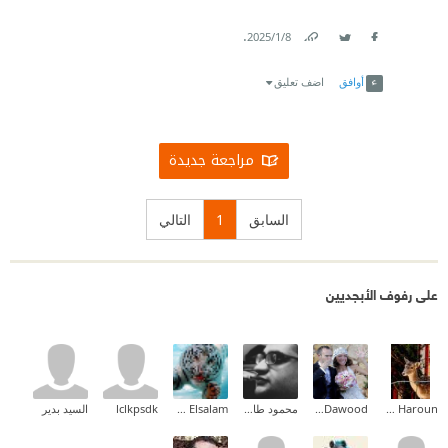
.
8‏/1‏/2025
Link
Twitter
Facebook
أوافق
اضف تعليق
مراجعة جديدة
السابق
1
التالي
على رفوف الأبجديين
Amal Idris Haroun
Mona Dawood
محمود طارق إبراهيم
Ehab Mohammed Abd Elsalam
lclkpsdk
السيد بدير