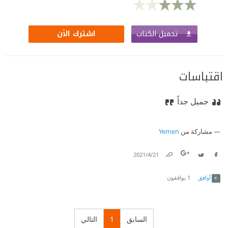
تحميل الكتاب
اشترك الآن
اقتباسات
جميل جداً
مشاركة من
Yemen
21‏/4‏/2021
Link
Twitter
Facebook
أوافق
1
يوافقون
السابق
1
التالي