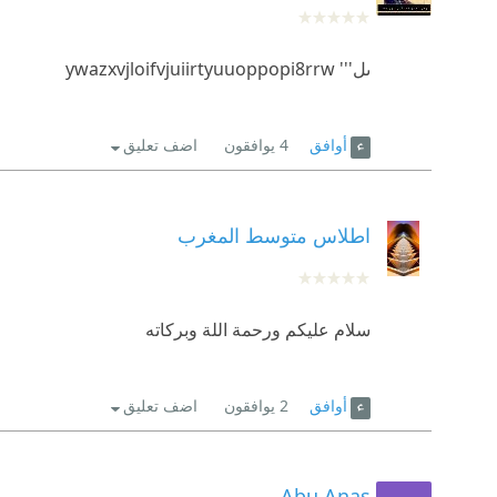
ىل'''
w
irtyuuoppopi8rr
ywazxvjloifvjui
أوافق
4
يوافقون
اضف تعليق
اطلاس متوسط المغرب
سلام عليكم ورحمة اللة وبركاته
أوافق
2
يوافقون
اضف تعليق
Abu Anas