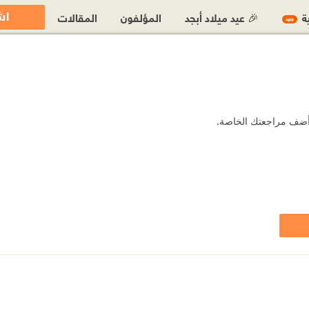
اش
ية
🎉 عيد ميلاد أبجد
المؤلفون
المقالات
جديد
و أضف مراجعتك الخاصة.