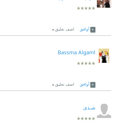
أوافق
اضف تعليق
Bassma Algaml
أوافق
اضف تعليق
شـذى