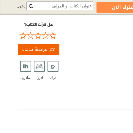
ترك الآن
دخول
هل قرأت الكتاب؟
مراجعة جديدة
قرأته
أقرؤه
سأقرؤه