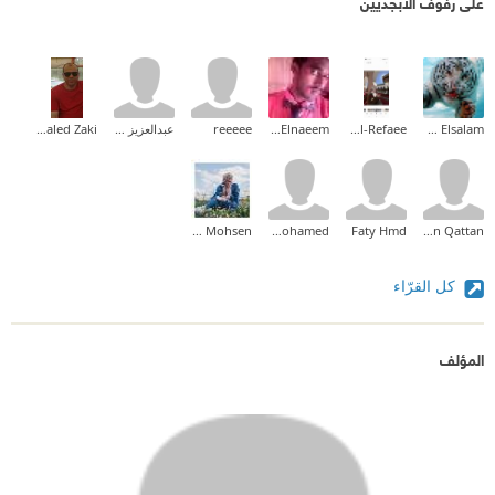
على رفوف الأبجديين
Ehab Mohammed Abd Elsalam
Fatma Al-Refaee
Mahmoud A. Elnaeem
reeeee
عبدالعزيز العنزي
Khaled Zaki
Taghreed Mohsen
taher mohamed
Faty Hmd
Sultan Qattan
كل القرّاء
المؤلف