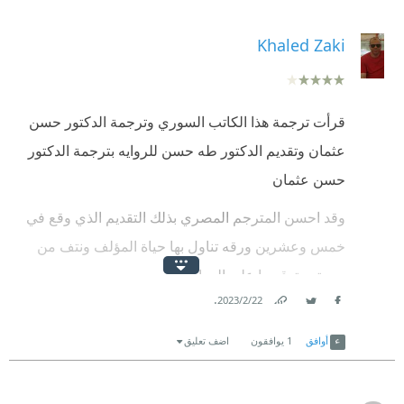
Khaled Zaki
قرأت ترجمة هذا الكاتب السوري وترجمة الدكتور حسن
عثمان وتقديم الدكتور طه حسن للروايه بترجمة الدكتور
حسن عثمان
وقد احسن المترجم المصري بذلك التقديم الذي وقع في
خمس وعشرين ورقه تناول بها حياة المؤلف ونتف من
سيرته وتوقيعها علي الروايه
.
22‏/2‏/2023
والروايه تدور حول شاب من الطبقة العليا بالمجتمع وله
Link
Twitter
Facebook
نشأة راقية وتلقي تعليم ممتاز تقع عينه علي أمرأة جميلة
أوافق
1
يوافقون
اضف تعليق
عشقية لكونت من الطبقة العليا ثم خلال السهرات
والحفلات التي دأبت تلك الطبقات علي اقامتها تذاد مشاعر