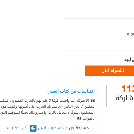
 أبجد
اشترك الآن
11
اقتباسات من كتاب اتبعني
شاركة
(لا يغرّنّك أنك واجهت قومًا لا عِلم لهم بالحرب (يقصدون المكيين
لتعلمَنّ أنّا نحن الناس) أي سنريك الحرب على أصولها وغضِب هؤل
المسلمون سوقًا لا يتعامل بالرِبا، واعتبرو ذلك تحديًّا لسوقهم الذ
بالفوائد.
مشاركة من
كل الاقتباسات
عبدالسميع شاهين