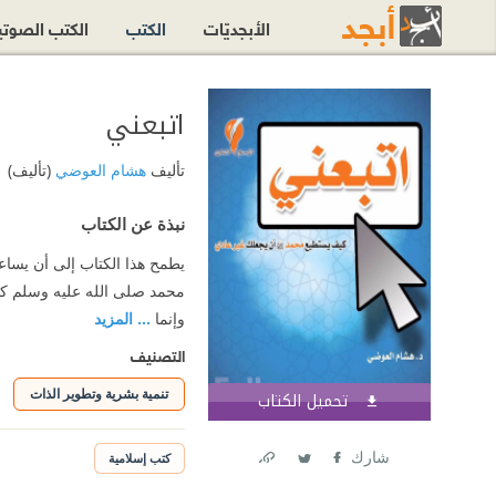
الأبجديّات
الكتب
الكتب الصوت
اتبعني
تأليف
هشام العوضي
(تأليف)
نبذة عن الكتاب
يطمح هذا الكتاب إلى أن يساع
محمد صلى الله عليه وسلم كقدوة
وإنما
... المزيد
التصنيف
تنمية بشرية وتطوير الذات
تحميل الكتاب
اشترك الآن
شارك
كتب إسلامية
Link
Twitter
Facebook