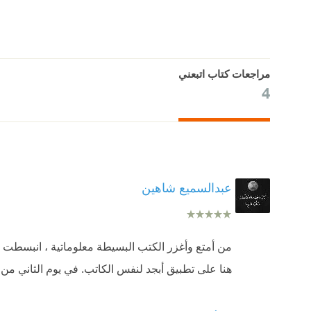
مراجعات كتاب اتبعني
4
عبدالسميع شاهين
من أمتع وأغزر الكتب البسيطة معلوماتية ، انبسطت حر
هنا على تطبيق أبجد لنفس الكاتب. في يوم الثاني من رمضان لسنة1444 هجرية كي ألم بهذه ال