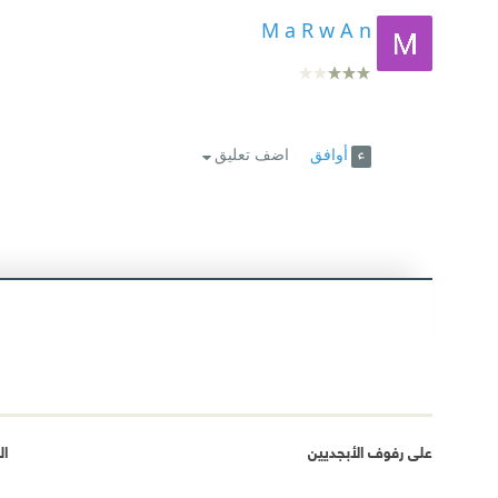
M a R w A n
أوافق
اضف تعليق
على رفوف الأبجديين
ال