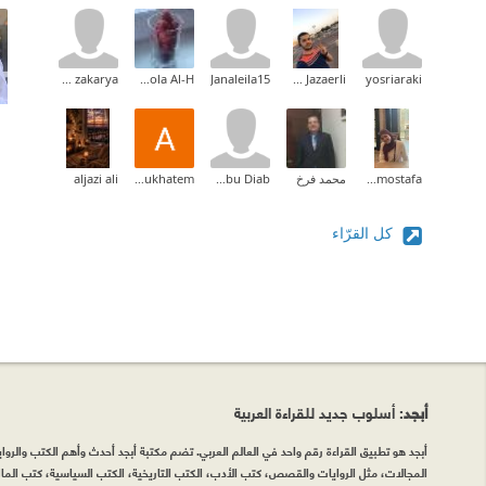
yosriaraki
Abdullah Jazaerli (عبدالله جزائرلي)
Janaleila15
Asoola Al-H
Asmaa zakarya
Linamostafa-لينة مصطفى
محمد فرخ
Diab Abu Diab
Amira Boukhatem
aljazi ali
كل القرّاء
أبجد
: أسلوب جديد للقراءة العربية
أبجد هو تطبيق القراءة رقم واحد في العالم العربي. تضم مكتبة أبجد أحدث وأهم الكتب والروايات
المجالات، مثل الروايات والقصص، كتب الأدب، الكتب التاريخية، الكتب السياسية، كتب المال 