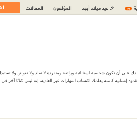
اش
ية
🎉 عيد ميلاد أبجد
المؤلفون
المقالات
جديد
دك على أن تكون شخصية استثنائية ورائعة ومتفردة لا تقلد ولا تعوض ولا تستب
 إنسانية كاملة يعلمك اكتساب المهارات غير العادية. إنه ليس كتابًا آخر في السي