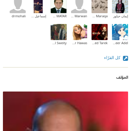
إيمان حيلوز
Zeina M.I Maraqa
Bahaa Marwan
RAMI MARWAN MATAR
إسماعيل عبد الله
drmohali
Sally Al Sweity
Hadeer Hawas
Mohamed Tarek
Abeer Adel
كل القرّاء
المؤلف