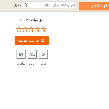
ترك الآن
دخول
هل قرأت الكتاب؟
مراجعة جديدة
قرأته
أقرؤه
سأقرؤه