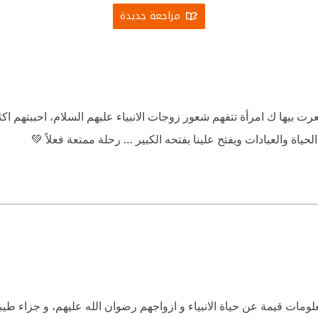
مراجعة جديدة
 بيها ك امرأة تتفهم شعور زوجات الانبياء عليهم السلام، احببتهم اكث
ياة والعبادات ويفتح علينا بفتحه الكبير … رحلة ممتعة فعلاً 💚
ت قيمة عن حياة الانبياء و ازواجهم رضوان الله عليهم، و جزاء طيبا ل