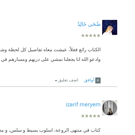
ضُحَى خَالِدْ
الكتاب رائع فعلاً، عيشت معاه تفاصيل كل لحظة وشعرت
وادعو الله انا يجعلنا نمشي على دربهم ومسارهم في الح
أوافق
اضف تعليق
izarif meryem
كتاب في منتهى الروعة، اسلوب بسيط و سلس، و معلوما