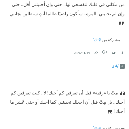
من مكاني في قلبك لتفسحي لها.. حتى وإن أحببتني أقل.. حتى
وإن لم تحبيني بالمرة.. سأكون راضيًا طالما أنكِ ستظلين بجانبي.
مشاركة من
𝓑 •𐙚˚
19‏/11‏/2024
Link
Twitter
Facebook
أوافق
مِتِّ يا «رقية» قبل أن تعرفي كم أحبك! لا.. كنتِ تعرفين كم
أحبك.. بل مِتِّ قبل أن أجعلك تحبينني كما أحبك أو حتى عُشر ما
أحبك!
مشاركة من
𝓑 •𐙚˚