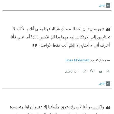
أوافق
«نورسان» إن أخذ الله منكِ شيئًا، فهذا يعني أنك بالتأكيد لا
تحتاجين إلى الارتكان إليه مهما بدا لكِ عكس ذلك! أما عني فأنا
أعرف أني لا أحتاج إلا إليكِ أنتِ فقط لأواصل!
مشاركة من
Doaa Mohamed
11‏/11‏/2024
Link
Twitter
Facebook
أوافق
ولكن يبدو أننا لا ندرك عمق مأساتنا إلا عندما نراها متجسدة