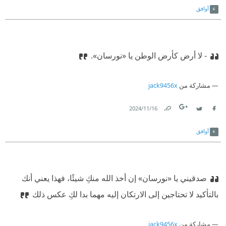
أوافق
- لا أرض كأرض الوطن يا «نورسان».
مشاركة من
jack9456x
16‏/11‏/2024
Link
Twitter
Facebook
أوافق
صدقيني يا «نورسان» إن أخذ الله منكِ شيئًا، فهذا يعني أنك
بالتأكيد لا تحتاجين إلى الارتكان إليه مهما بدا لكِ عكس ذلك
مشاركة من
jack9456x