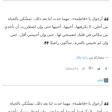
أرجوكِ يا «فاطمة».. مهما حدث لنا بعد ذلك.. تمسَّكي بالحياة
من أجلي.. لا تكرهيها.. أحبيها.. أحبيها حتى وإن اضطررت أن تأخذي
من مكاني في قلبك لتفسحي لها.. حتى وإن أحببتني أقل.. حتى
وإن لم تحبيني بالمرة.. سأكون راضيًا
مشاركة من
رانيا جلال
13‏/2‏/2025
Link
Twitter
Facebook
أوافق
أرجوكِ يا «فاطمة». مهما حدث لنا بعد ذلك. تمسَّكي بالحياة
من أجلي. لا تكرهيها. أحبيها. أحبيها حتى وإن اضطررت أن تأخذي