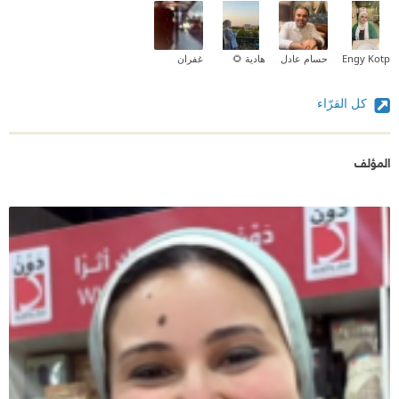
Engy Kotp
حسام عادل
هادية 🌻
غفران
كل القرّاء
المؤلف