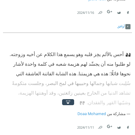
16‏/11‏/2024
Link
Twitter
Facebook
أوافق
أحس بالألم يخِز قلبه وهو يسمع هذا الكلام عن أخيه وزوجته.
لو طلبوا منه أن يجسِّد لهم هزيمة شعبه في كلمة واحدة لأشار
نحوها قائلًا: هذه هي هزيمتنا. هذه الشابة الفاتنة العاشقة التي
سُلِبت شبابها وجمالها وحبيبها في لمح البصر، وجلست متكومةً
تشاهد الدنيا من الخارج بعينين زائغتين، وقد أوهنتها الهزيمة،
وشيّبها القهر والفقدان.
مشاركة من
Doaa Mohamed
11‏/11‏/2024
Link
Twitter
Facebook