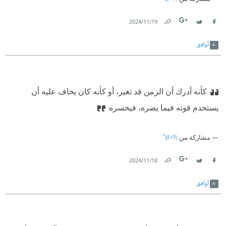
19‏/11‏/2024
Link
Twitter
Facebook
أوافق
كأنه أدرك أن الزمن قد تغير، أو كأنه كان يخاف عليه أن
يستخدم قوته فيما يضره، فيخسره
مشاركة من
𝓑 •𐙚˚
18‏/11‏/2024
Link
Twitter
Facebook
أوافق