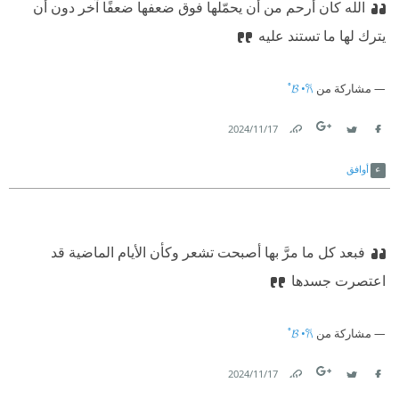
الله كان أرحم من أن يحمّلها فوق ضعفها ضعفًا آخر دون أن
يترك لها ما تستند عليه
مشاركة من
𝓑 •𐙚˚
17‏/11‏/2024
Link
Twitter
Facebook
أوافق
فبعد كل ما مرَّ بها أصبحت تشعر وكأن الأيام الماضية قد
اعتصرت جسدها
مشاركة من
𝓑 •𐙚˚
17‏/11‏/2024
Link
Twitter
Facebook