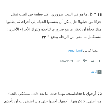
❞ كل ما هو في البيت ضروري.. كل قطعة في البيت تمثل
جزءًا من حياتها! هل يمكن أن يقسموا الحياة إلى أجزاء، ثم يطلبوا
منك فجأة أن تختار ما هو ضروري لتأخذه وتترك الأجزاء الأخرى؛
لتستكمل ما تبقى من الرحلة ببضع ❝
مشاركة من
Amal Jamil
21‏/11‏/2024
Link
Twitter
Facebook
أوافق
أرجوكِ يا «فاطمة».. مهما حدث لنا بعد ذلك.. تمسَّكي بالحياة
من أجلي.. لا تكرهيها.. أحبيها.. أحبيها حتى وإن اضطررت أن تأخذي