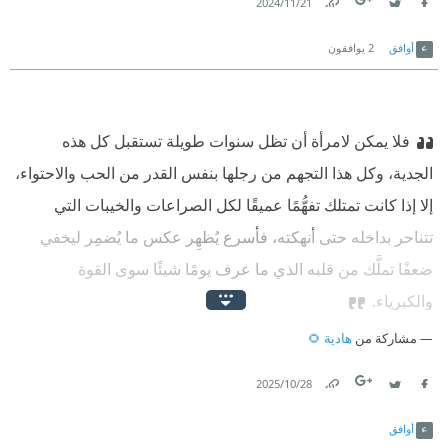
21‏/11‏/2024
Link
Twitter
Facebook
أوافق
2
يوافقون
فلا يمكن لامرأة أن تظل سنوات طويلة تستقبل كل هذه
الجدية، وكل هذا التجهم من رجلها بنفس القدر من الحب والاحتواء،
إلا إذا كانت تمتلك تفهُّمًا عميقًا لكل الصراعات والخيبات التي
تتناحر بداخله حتى أنهكته، فأسرع يُظهِر عكس ما يُضمِر ليخفي
ضعفًا تملَّك من قلبه الذي ما عرف يومًا شيئًا سوى القوة
والكبرياء.
مشاركة من
هادية 🌻
28‏/10‏/2025
Link
Twitter
Facebook
أوافق