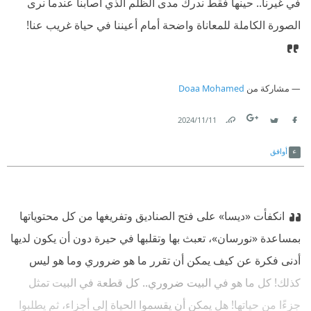
في غيرنا.. حينها فقط ندرك مدى الظلم الذي أصابنا عندما نرى
الصورة الكاملة للمعاناة واضحة أمام أعيننا في حياة غريب عنا!
مشاركة من
Doaa Mohamed
11‏/11‏/2024
Link
Twitter
Facebook
أوافق
انكفأت «ديسا» على فتح الصناديق وتفريغها من كل محتوياتها
بمساعدة «نورسان»، تعبث بها وتقلبها في حيرة دون أن يكون لديها
أدنى فكرة عن كيف يمكن أن تقرر ما هو ضروري وما هو ليس
كذلك! كل ما هو في البيت ضروري.. كل قطعة في البيت تمثل
جزءًا من حياتها! هل يمكن أن يقسموا الحياة إلى أجزاء، ثم يطلبوا