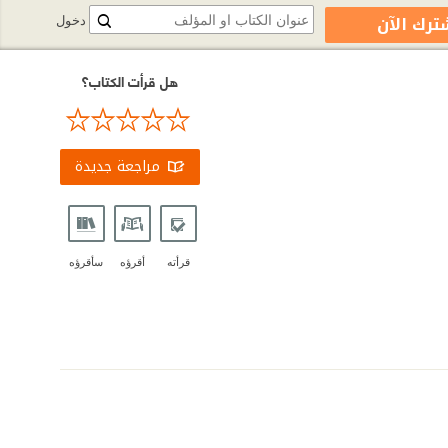
ترك الآن
دخول
هل قرأت الكتاب؟
مراجعة جديدة
قرأته
أقرؤه
سأقرؤه