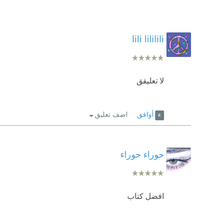
lili lililili
لا تعليقق
أوافق
اضف تعليق
حوراء حوراء
افضل كتاب