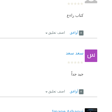
كتاب راءع
أوافق
اضف تعليق
سعد سعد
جيد جداً
أوافق
اضف تعليق
Imane Arbaoui