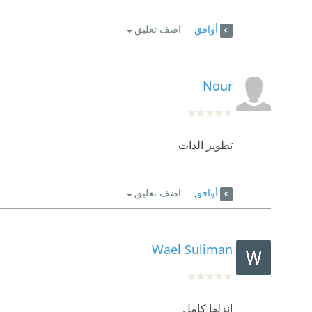
أوافق
اضف تعليق
Nour
تطوير الذات
أوافق
اضف تعليق
Wael Suliman
انزلها كامل