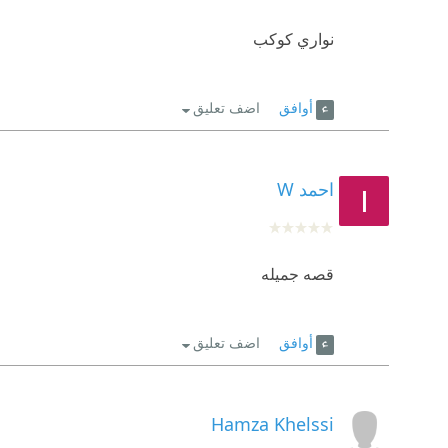
نواري كوكب
أوافق
اضف تعليق
احمد W
قصه جميله
أوافق
اضف تعليق
Hamza Khelssi