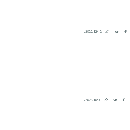
.
12‏/12‏/2020
Link
Twitter
Facebook
.
3‏/10‏/2024
Link
Twitter
Facebook