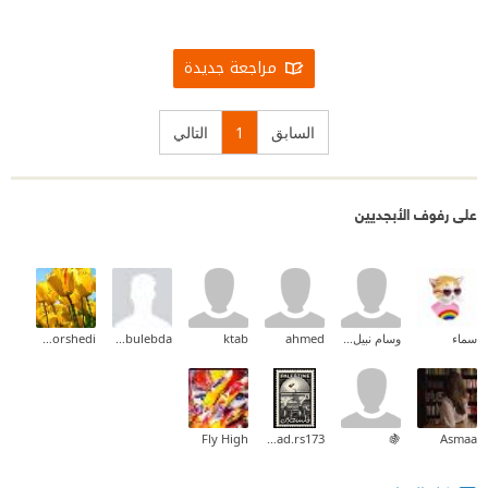
مراجعة جديدة
السابق
1
التالي
على رفوف الأبجديين
سماء
وسام نبيل المدني
ahmed
ktab
Mohammed Abulebda
Mohamed Elmorshedi
Fly High
Ranad.rs173
🍇
Asmaa