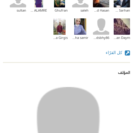
sultan
HASSAN SAEED ALAMRE
Ghufran
saleh
Ahmad Hasan
Emad Sarhan
Mina Girgis
soha samir
ahmdsbhy86
Hassan Daym
كل القرّاء
المؤلف