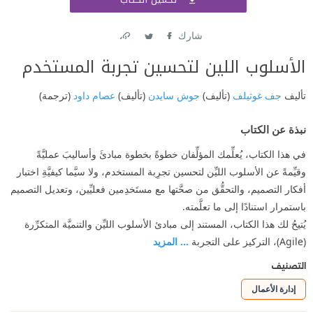
اشتر
شارك
Link
Twitter
Facebook
الأسلوب اللين لتحسين تجربة المستخدم
تأليف
جف غوثيلف
(تأليف)
جوش سايدن
(تأليف)
عصام داود
(ترجمة)
نبذة عن الكتاب
في هذا الكتاب، يُعلِّمك المؤلِّفان خطوةً بخطوة مبادئَ وأساليبَ عمليَّةً
وقيِّمةً عن الأسلوب الليِّن لتحسين تجرِبة المستخدم، ولا سيَّما كيفيَّةِ اختبار
أفكار التصميم، والتحقُّق من صحَّتها مع مستَخدِمين فعليِّين، وتعديل التصميم
باستمرار استنادًا إلى ما تعلَّمته.
يُتيحُ لك هذا الكتاب، المستند إلى مبادئ الأسلوب الليِّن والتنميَّة المتكرِّرة
(Agile)، التركيز على التجربة
... المزيد
التصنيف
إدارة الأعمال