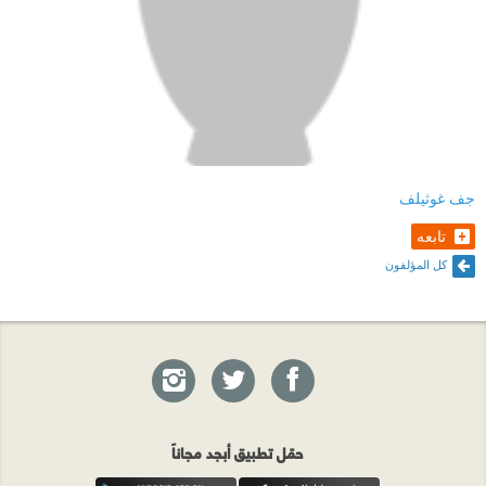
جف غوثيلف
تابعه
كل المؤلفون
حمّل تطبيق أبجد مجاناً