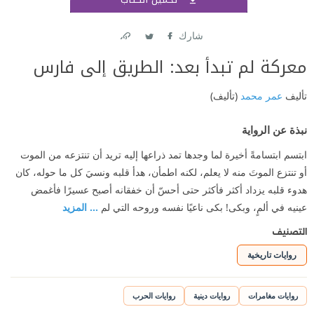
اشتر
شارك
Link
Twitter
Facebook
معركة لم تبدأ بعد: الطريق إلى فارس
تأليف
عمر محمد
(تأليف)
نبذة عن الرواية
ابتسم ابتسامةً أخيرة لما وجدها تمد ذراعها إليه تريد أن تنتزعه من الموت
أو تنتزع الموتَ منه لا يعلم، لكنه اطمأن، هدأ قلبه ونسيَ كل ما حوله، كان
هدوء قلبه يزداد أكثر فأكثر حتى أحسّ أن خفقانه أصبح عسيرًا فأغمض
عينيه في ألمٍ، وبكى! بكى ناعيًا نفسه وروحه التي لم
... المزيد
التصنيف
روايات تاريخية
روايات مغامرات
روايات دينية
روايات الحرب