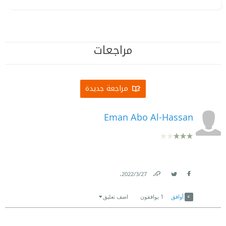
مراجعات
مراجعة جديدة
Eman Abo Al-Hassan
.
27‏/3‏/2022
Link
Twitter
Facebook
أوافق
1
يوافقون
اضف تعليق