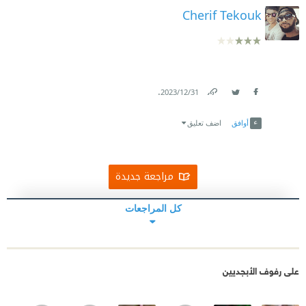
Cherif Tekouk
.
31‏/12‏/2023
Link
Twitter
Facebook
أوافق
اضف تعليق
مراجعة جديدة
كل المراجعات
على رفوف الأبجديين