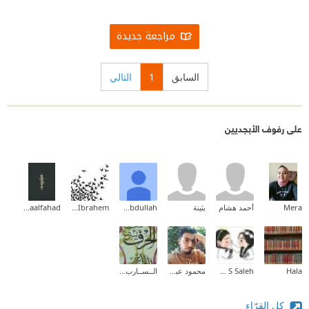
مراجعة جديدة
السابق
1
التالي
على رفوف الأبجديين
Mera
أحمد هشام
بثينة
Saad Abdullah
Mohamed Ibrahem
Asmaalfahad
Hala
Nesreen S Saleh
محمود عبدالناصر
الــســارب الــســارب
كل القرّاء