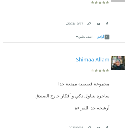
.
17‏/10‏/2023
Link
Twitter
Facebook
أوافق
اضف تعليق
Shimaa Allam
مجموعة قصصية ممتعة جدا
ساخرة بتناول ذكي و أفكار خارج الصندق
أرشحه جدا للقراءة
.
16‏/9‏/2023