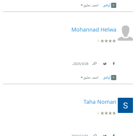
أوافق
اضف تعليق
Mohannad Helwa
.
28‏/3‏/2025
Link
Twitter
Facebook
أوافق
اضف تعليق
Taha Noman
.
31‏/12‏/2024