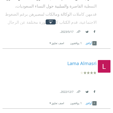
النمطية القاصرة والسلبية حول النساء السعوديات،
قدمهن كاملات الوكالة ومالكات لمصيرهن برغم الضغوط
الاجتماعية، قدم الكتاب كذلك صورة مختلفة عن الرجال
السعوديين وكيف تخيم الابوية الذكورية على عوالمهم
.
17‏/5‏/2023
Facebook
Twitter
وتحدها ايضا.
Link
أوافق
1
يوافقون
اضف تعليق
Lama Almasri
.
7‏/12‏/2022
Link
Twitter
Facebook
أوافق
1
يوافقون
اضف تعليق