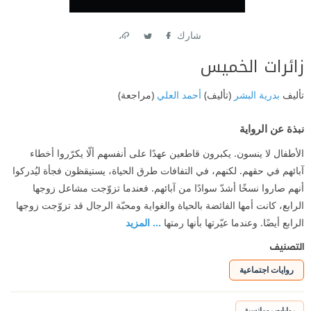
شارك
Link
Twitter
Facebook
زائرات الخميس
تأليف
بدرية البشر
(تأليف)
أحمد العلي
(مراجعة)
نبذة عن الرواية
الأطفال لا ينسون. يكبرون قاطعين عهدًا على أنفسهم ألّا يكرّروا أخطاء
آبائهم في حقهم. لكنهم، في التفافات طرق الحياة، يستيقظون فجأة ليُدركوا
أنهم صاروا نسخًا أشدّ سوادًا من آبائهم. فعندما تزوّجت مشاعل زوجها
الرابع، كانت أمها الفائضة بالحياة والغواية ومحبّة الرجال قد تزوّجت زوجها
الرابع أيضًا. وعندما عيّرتها بأنها رمتها
... المزيد
التصنيف
روايات اجتماعية
روايات رومانسية