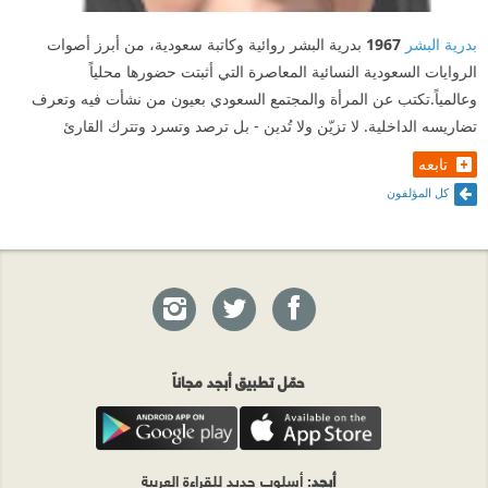
بدرية البشر
1967
بدرية البشر روائية وكاتبة سعودية، من أبرز أصوات
الروايات السعودية النسائية المعاصرة التي أثبتت حضورها محلياً
وعالمياً.تكتب عن المرأة والمجتمع السعودي بعيون من نشأت فيه وتعرف
تضاريسه الداخلية. لا تزيّن ولا تُدين - بل ترصد وتسرد وتترك القارئ
تابعه
كل المؤلفون
حمّل تطبيق أبجد مجاناً
أبجد
: أسلوب جديد للقراءة العربية