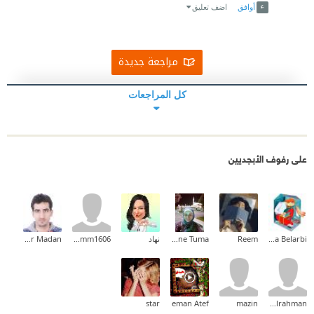
أوافق
اضف تعليق
مراجعة جديدة
كل المراجعات
على رفوف الأبجديين
Halima Belarbi
Reem
Nadia Yassine Tuma
نهاد
hishamm1606
Ammar Madan
star
eman Atef
mazin
Abdulrahman