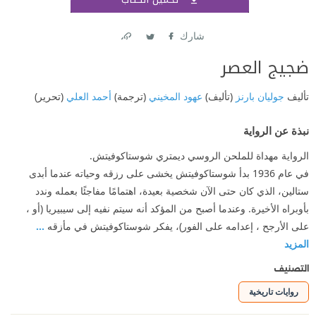
اشتر
شارك
Link
Twitter
Facebook
ضجيج العصر
تأليف
جوليان بارنز
(تأليف)
عهود المخيني
(ترجمة)
أحمد العلي
(تحرير)
نبذة عن الرواية
الرواية مهداة للملحن الروسي ديمتري شوستاكوفيتش.
في عام 1936 بدأ شوستاكوفيتش يخشى على رزقه وحياته عندما أبدى
ستالين، الذي كان حتى الآن شخصية بعيدة، اهتمامًا مفاجئًا بعمله وندد
بأوبراه الأخيرة. وعندما أصبح من المؤكد أنه سيتم نفيه إلى سيبيريا (أو ،
على الأرجح ، إعدامه على الفور)، يفكر شوستاكوفيتش في مأزقه
...
المزيد
التصنيف
روايات تاريخية