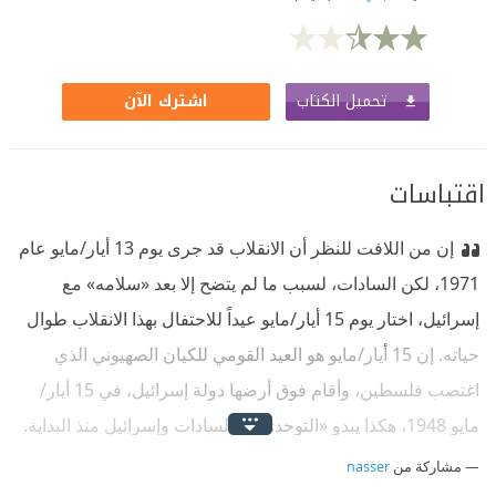
تحميل الكتاب
اشترك الآن
اقتباسات
إن من اللافت للنظر أن الانقلاب قد جرى يوم 13 أيار/مايو عام
1971، لكن السادات، لسبب ما لم يتضح إلا بعد «سلامه» مع
إسرائيل، اختار يوم 15 أيار/مايو عيداً للاحتفال بهذا الانقلاب طوال
حياته. إن 15 أيار/مايو هو العيد القومي للكيان الصهيوني الذي
اغتصب فلسطين، وأقام فوق أرضها دولة إسرائيل، في 15 أيار/
مايو 1948، هكذا يبدو «التوحد» بين السادات وإسرائيل منذ البداية.
مشاركة من
nasser