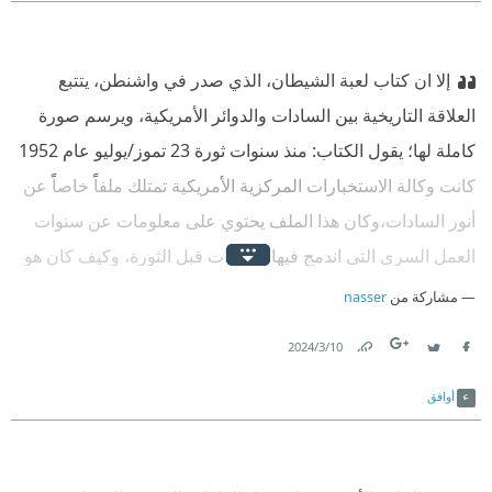
إلا ان كتاب لعبة الشيطان، الذي صدر في واشنطن، يتتبع
العلاقة التاريخية بين السادات والدوائر الأمريكية، ويرسم صورة
كاملة لها؛ يقول الكتاب: منذ سنوات ثورة 23 تموز/يوليو عام 1952
كانت وكالة الاستخبارات المركزية الأمريكية تمتلك ملفاً خاصاً عن
أنور السادات،وكان هذا الملف يحتوي على معلومات عن سنوات
العمل السري التي اندمج فيها السادات قبل الثورة، وكيف كان هو
الوحيد من بين كل من شاركوا في ثورة 23 تموز/يوليو عام 1952
مشاركة من
nasser
ذا تاريخ حافل بالعمل السري.
10‏/3‏/2024
Link
Twitter
Facebook
أوافق