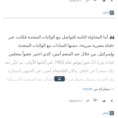
11‏/3‏/2024
Link
Twitter
Facebook
أوافق
أما المحاولة الثانية للتواصل مع الولايات المتحدة فكانت عبر
«قناة مصرية سرية»، دشنها السادات مع الولايات المتحدة
وإسرائيل، من خلال عبد المنعم أمين، الذي اختير عضواً بمجلس
قيادة ثورة 23 تموز/يوليو عام 1952، في أيامها الأولى، ثم عيِّن بعد
ذلك سفيراً في لاهاي. وكان القائمقام أمين، في الشهور المبكرة
بعد الثورة، يمسك بخيط من خيوط الاتصال مع السفارة الأمريكية
في القاهرة، بتكليف من مجلس قيادة الثورة، وكان الموضوع الذي
مشاركة من
nasser
يدور حوله البحث هو مفاوضات الجلاء مع الإنكليز وقد غادر مصر
11‏/3‏/2024
منذ عام 1954 لاختلافه مع توجهات الثورة الاقتصادية والاجتماعية،
Link
Twitter
Facebook
ولم يعد إليها إلا فور وفاة عبدالناصر
أوافق