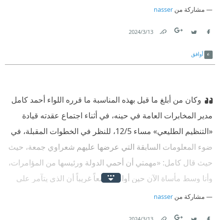
مشاركة من
nasser
13‏/3‏/2024
Link
Twitter
Facebook
أوافق
وكان من أبلغ ما قيل بهذه المناسبة ما قرره اللواء أحمد كامل
مدير المخابرات العامة في حينه، في أثناء اجتماع عقدته قيادة
«التنظيم الطليعي» مساء 12/5، للنظر في الخطوات المقبلة، في
ضوء المعلومات السابقة التي عرضها عليهم شعراوي جمعة، حيث
حيث قال كامل: «مهمتي أن أحمي الدولة ورئيسها من المؤامرات،
وأنا وسط مأساة الآن حين أواجه وضعاً غريباً أن الذي يتآمر على
البلاد هو نفسه رئيس الدولة»‏(49)!
مشاركة من
nasser
13‏/3‏/2024