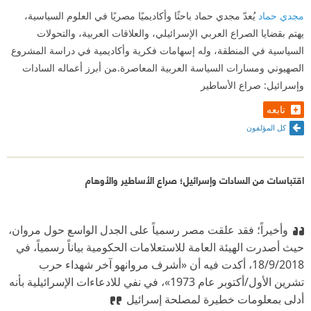
مجدي حماد
يُعدّ مجدي حماد باحثًا وأكاديميًا مصريًا في العلوم السياسية،
يهتم بقضايا الصراع العربي الإسرائيلي، والعلاقات العربية، والتحولات
السياسية في المنطقة، وله إسهامات فكرية وأكاديمية في دراسة المشروع
الصهيوني ومسارات السياسة العربية المعاصرة.من أبرز أعماله السادات
وإسرائيل: صراع الأساطير
تابعه
كل المؤلفون
اقتباسات من السادات وإسرائيل؛ صراع الأساطير والأوهام
وأخيراً؛ فقد علقت مصر رسمياً على الجدل الواسع حول مروان،
حيث أصدرت الهيئة العامة للاستعلامات الحكومية بياناً رسمياً، في
18/9/2018، أكدت فيه أن «أشرف مروانهو آخر شهداء حرب
تشرين الأول/أكتوبر عام 1973»، في نفي للادعاءات الإسرائيلية بأنه
أدلى بمعلومات خطيرة لمصلحة إسرائيل