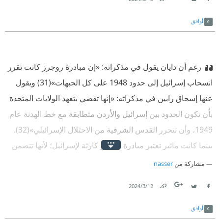
Link
Twitter
Facebook
أوافق
رغم أن دايان يقول في مذكراته: «إن مبادرة روجرز كانت تقرر
انسحاب إسرائيل إلى حدود 1948 على كل الجبهات»‏(31) ويقول
عنها إسحاق رابين في مذكراته: «إنها تقضي بتعهد الولايات المتحدة
بأن تكون الحدود بين إسرائيل والأردن متطابقة مع خط الهدنة عام
1949، وأن تتحرر القدس الشرقية من الاحتلال الإسرائيلي»‏(32).
بينما كانت مائير تعتبر مبادرة روجرز كارثة لإسرائيل؛ لأنها تتضمن
لا فقط انسحاب إسرائيل من كل الأراضي العربية، لكن أيضاً لأن
مشاركة من
nasser
هذا سيتم مقابل وثيقة تودعها الدول العربية لدى الأمم
12‏/3‏/2024
المتحدة،لا تتضمن على الإطلاق أي اعتراف بإسرائيل، على أي
Link
Twitter
Facebook
مستوى، ولا حتى مفاوضات مباشرة.وبيغين يصفها بأنها ميونيخ
أوافق