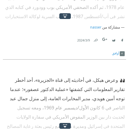
عام 1978، ثم أكده الصحفي الأمريكي بوب وودورد في كتابه الذي
نشر في آب/أغسطس 1987، الحروب السرية لوكالة الاستخبارات
المركزية‏(2). والذي يعطي لهذا الكتاب أهمية خاصة أنه صدر بناء
مشاركة من
nasser
على أحاديث أجراها بوب وودورد مع كاسي مدير الاستخبارات
9‏/3‏/2024
المركزية الأمريكية، وفي حياة السادات، دون أن يصدر عنه أي
Link
Twitter
Facebook
تعقيب.
أوافق
وعرض هيكل، في أحاديثه إلى قناة «الجزيرة»، أحد أخطر
تقارير المعلومات التي كشفتها «عملية الدكتور عصفور»؛ عندما
توجه أمين هويدي، مدير المخابرات العامة، إلى منزل جمال عبد
الناصر في 6 كانون الأول/ديسمبر عام 1969، ومعه تسجيل
لحديث دار بين الوزير المفوض الأمريكي في سفارة الولايات
المتحدة في إسرائيل ومديرة مكتبه مع رئيس بعثة رعاية المصالح