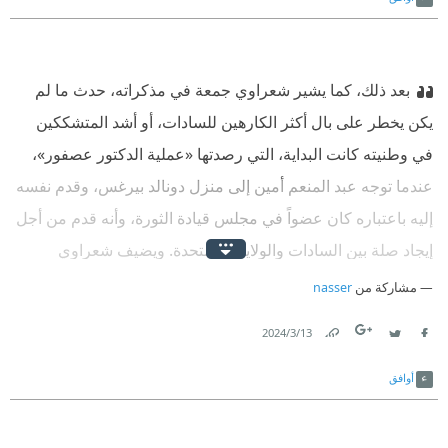
بعد ذلك، كما يشير شعراوي جمعة في مذكراته، حدث ما لم
يكن يخطر على بال أكثر الكارهين للسادات، أو أشد المتشككين
في وطنيته كانت البداية، التي رصدتها «عملية الدكتور عصفور»،
عندما توجه عبد المنعم أمين إلى منزل دونالد بيرغس، وقدم نفسه
إليه باعتباره كان عضواً في مجلس قيادة الثورة، وأنه قدم من أجل
إيجاد صلة بين السادات والولايات المتحدة. ويضيف شعراوي
جمعة: «والحقيقة إن ما حدث من عبد المنعم أمين كان مفاجأة لنا
مشاركة من
nasser
بكل المقاييس؛ كيف يحدث مثل هذا الاتصال؟ وكيف يجرى مثل
13‏/3‏/2024
هذا الحديث بين ممثل لرئيس الجمهورية وقائم بأعمال دولة
Link
Twitter
Facebook
أجنبية، وعلى الأخص إذا كانت هذه الدولة هي الولايات المتحدة؟
أوافق
ولماذا هذا الشخص بالذات؟ وهو ليس في السلطة؟ وهو ليس
جزءاً من النظام القائم؟ ثم إنه ترك السياسة منذ فترة طويلة جداً،