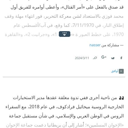
قد صدق بالفعل على «أمر القتال»، وأعطى أوامره للفريق أول
محمد فوزي بالاستعداد لشن معركة التحرير، فور انتهاء مهلة وقف
إطلاق النار، في 7/11/1970، كما وقع، في آب/أغسطس عام
1970، على خطط العبور ة «جرانيت 1»، و«جرانيت 2»، و«القاهرة
200»، والأخيرة هي التي تعني الضوء الأخضر والنهائي لبدء تنفيذ
مشاركة من
nasser
خطط تحرير الأراضي المحتلة، بعدما استكمل استعداداته لشن
11‏/3‏/2024
حرب التحرير، باكتمال حائط الصواريخ، وتحريكه حتى حافة الضفة
Link
Twitter
Facebook
الغربية لقناة السويس.
أوافق
من ناحية أخرى ففي ندوة مغلقة عقدها مدير الاستخبارات
الخارجية الروسية ميخائيل فرادكوف، في عام 2018، مع السفراء
الروس في الوطن العربي والإسلامي، في شأن مستقبل جماعة
«الإخوان المسلمين»؛ أشار إلى أن بريطانيا دعمت جماعة الإخوان