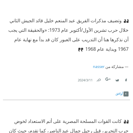
جديدة، وتفريط في أمن إسرائيل. كما ظلت إسرائيل لمدة ثلاثين
شهراً، بعد مبادرة السادات، تصر في جميع مباحثاتها غير المعلنة
وتضيف مذكرات الفريق عبد المنعم خليل قائد الجيش الثاني
مع الولايات المتحدة على طلب سياسي محدد: أن تعطيها الولايات
خلال حرب تشرين الأول/أكتوبر عام 1973: «والحقيقة التي يجب
المتحدة ورقة رسمية تسجل فيها تراجعها النهائي عن مبادرة
أن نذكرها هنا أن التدريب على العبور كان قد بدأ مع نهاية عام
روجرز.
1967 وبداية عام 1968
مشاركة من
nasser
11‏/3‏/2024
Link
Twitter
Facebook
أوافق
كانت القوات المسلحة المصرية على أتم الاستعداد لخوض
حرب التحرير، قبل رحيل جمال عبد الناصر، كما تقدم، حيث كان