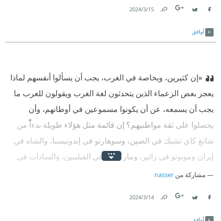
15‏/3‏/2024
Link
Twitter
Facebook
أوافق
«إن كثيرين، وبخاصة في الغرب، يجب أن يسألوا أنفسهم لماذا
يعجز بعض الزعماء الذين يتحدثون لغة الغرب ويقولون للغرب ما
يجب أن يسمعه، عن أن يكونوا مسموعين في أوطانهم، وأن
يحصلوا على ثقة مواطنيهم؟ إن قائمة مثل هؤلاء طويلة بدءاً من
شانغ كاي تشيك في الصين، وسوهارتو في إندونيسيا، والشاه في
إيران وموبوتو في زائير، وماركوس في الفيليبين، والسادات في
مصر وآخرين غيرهم».
مشاركة من
nasser
14‏/3‏/2024
Link
Twitter
Facebook
أوافق