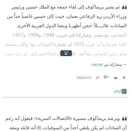
ثم يشير بريماكوف إلى لقاء جمعه مع الملك حسين ورئيس
وابتعد منزوياً منذ عام 1954؟»‏(63).
وزراء الأردن زيد الرفاعي بعمان، حيث كان حسين غاضباً جداً من
السادات، قائــــلاً: «نحن أظهرنا ومعنا الدول العربية الأخرى
التضامن مع مصر، وشاركنا في حروب 1948، و1956، و1967،
لكنه عندما بدأت حرب 1973 لم يخطرنا السادات بها. والآن بنفسه
وقع، دون التشاور مع أحد، على اتفاق (بجلاء إسرائيل عن جزء من
الأرض المحتلة في سيناء عام 1974 - المؤلف). لقد أضاع السادات
مشاركة من
nasser
التفوق الذي حصل عليه الجانب العربي، وبدلاً من صفقة واحدة،
13‏/3‏/2024
اعتماداً على الظروف الجديدة التي ظهرت بعد تشرين الأول/أكتوبر
Link
Twitter
Facebook
1973، أعطى كل شيء للأمريكيين منفرداً». وهنا تدخل زيد
أوافق
الرفاعي في الحديث، قائــــلاً: «أعتقد أن السادات اتفق بالفعل مع
كيسنجر قبل عام ونصف من اندلاع حرب تشرين الأول الأول/
ويرصد بريماكوف مسيرة «الاتصالات السرية»؛ فيقول أنه رغم
أكتوبر؛ فقد كنت عند السادات قبل الحرب، بهدف استئناف
أن السادات لم يكن يلتقي أحداً من السوفيات، إلا أنه قابله ومعه
العلاقات الدبلوماسية بين بلدينا، وفي نوبة صراحة قال لي