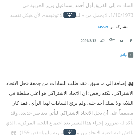
السادات إلى الفريق أول أحمد إسماعيل وزير الحربية في
الدبابات والمدفعية. لكن هنري كيسنجر أرسل لي رسالة قال فيها:
1/10/1973، لا يحمل من «السادات إلا توقيعه»، لأن هيكل نفسه
«سيادة الرئيس، إذا انتصرت الأسلحة السوفياتية على الأسلحة
هو من قام بصياغته! فهل مثل هذا الشخص يمكن أن يتهم بهذه
الأمريكية مرة ثانية، فإنه لن يكون لديّ قدرة لمقاومة البنتاغون،
مشاركة من
nasser
الجريمة؟!
واتفاقنا معكم سيتعرض للخطر»، فسألناه في صوت واحد أنا
13‏/3‏/2024
وبيليايف: عن أي اتفاق تتحدث؟ لكن السادات غيَّر الموضوع
Link
Twitter
Facebook
أوافق
إضافة إلى ما سبق، فقد طلب السادات من جمعة «حل الاتحاد
الاشتراكي، لكنه رفض؛ أن الاتحاد الاشتراكي هو أعلى سلطة في
البلاد، ولا يملك أحد حله. ولم يرتح السادات لهذا الرأي، فقد كان
مصمماً على أن يحل الاتحاد الاشتراكي ليأتي بعناصر جديدة. وقد
تأكد له ضرورة إجراء هذا التغيير بعد اجتماع اللجنة المركزية، الذي
ناقش فيه قضية الاتحاد بين مصر وسورية وليبيا» (ص 159).