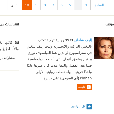
السابق
1
...
5
6
7
8
9
10
التالي
مؤلف
اقتباسات من ا
إليف شافاق
1971
روائية تركية تكتب
كانَتِ الحَ
باللغتين التركية والانجليزية.ولدت إليف بيلغين
والأَساطِيرُ وعال
في ستراسبورغ لوالدين هما الفيلسوف نوري
مشاركة من
بيلغين وشفق أتيمان التي أصبحت دبلوماسية
فيما بعد. انفصل والدها عندما كان عمرها عامًا
واحدًا فربتها أمها..حصلت روايتها الأولى
Pinhan (أي الصوفي) على جائزة
تابعه
كل المؤلفون