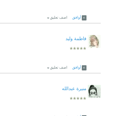
أوافق
اضف تعليق
فاطمة وليد
أوافق
اضف تعليق
منيرة عبدالله