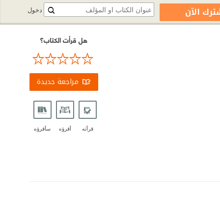
ترك الآن
دخول
هل قرأت الكتاب؟
مراجعة جديدة
قرأته
أقرؤه
سأقرؤه