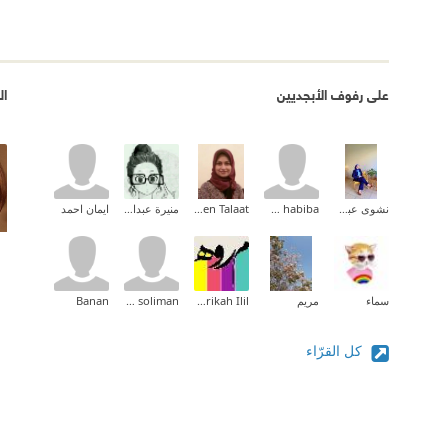
على رفوف الأبجديين
ال
نشوى عبدالمقصود
om habiba
Shireen Talaat
منيرة عبدالله
ايمان احمد
سماء
مريم
Ilil Marmarikah Ilil
waleed soliman
Banan
كل القرّاء