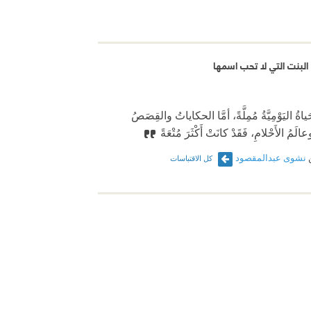
لبنت التي لا تحب اسمها
ياةُ اليَوْمِيَّةُ مُمِلَّةً، أمَّا الحكاياتُ والقِصَصُ
َمُ الأَحْلامِ، فَقَدْ كانَتْ أَكْثَرَ مُتْعَةً
نشوى عبدالمقصود
كل الاقتباسات