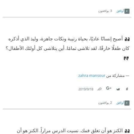
Link
Twitter
Facebook
أوافق
3
يوافقون
أصبح إنسانًا عاديًا، بحياة رتيبة ونكات جاهزة، وليذ الذي أذكره
كان طفلًا خارقًا، لقد تلاشى تمامًا. أين يتلاشى كل أولئك الأطفال؟
مشاركة من
zahra mansour
18‏/9‏/2019
Link
Twitter
Facebook
أوافق
2
يوافقون
الكنز هو أن تغلق فمك. نسيت الدرس مراراً. الكنز هو أن