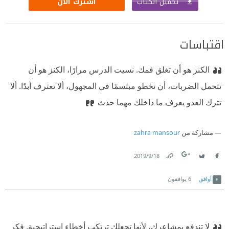
تحميل الكتاب
اشترك الآن
اقتباسات
الكنز هو أن تغلق فمك. نسيت الدرس مرارًا، الكنز هو أن
تتحمل الضربات، أن تخطو مبتسمًا في المجهول، ألا تعترف أبدًا. ألا
تترك العدو يعرف ما داخلك مهما حدث
مشاركة من
zahra mansour
18‏/9‏/2019
Link
Twitter
Facebook
أوافق
6
يوافقون
لا تندفع بمشاعرك، لأنها تجعلك ترتكب أخطاء إستراتيجية. فكر