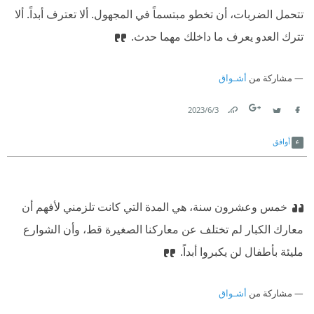
تتحمل الضربات، أن تخطو مبتسماً في المجهول. ألا تعترف أبداً. ألا
تترك العدو يعرف ما داخلك مهما حدث.
مشاركة من
أشـواق
3‏/6‏/2023
Link
Twitter
Facebook
أوافق
خمس وعشرون سنة، هي المدة التي كانت تلزمني لأفهم أن
معارك الكبار لم تختلف عن معاركنا الصغيرة قط، وأن الشوارع
مليئة بأطفال لن يكبروا أبداً.
مشاركة من
أشـواق