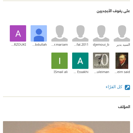
على رفوف الأبجديين
السيد بدير
djemoui_b
jalal.nofal.2011
alattar.mariam
Saad Abdullah
Abderrahmane MARZOUKI
ISmail ali
Ahmed Essakhi
reem suleiman
moneim said
كل القرّاء
المؤلف