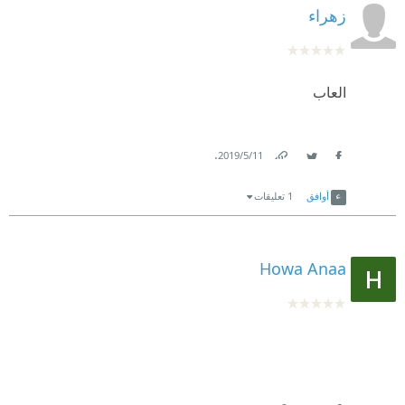
زهراء
العاب
.
11‏/5‏/2019
Link
Twitter
Facebook
أوافق
1 تعليقات
Howa Anaa