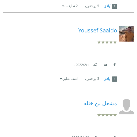
أوافق
5
يوافقون
2 تعليقات
Youssef Saaido
.
1‏/2‏/2022
Link
Twitter
Facebook
أوافق
3
يوافقون
اضف تعليق
مشعل بن ختله