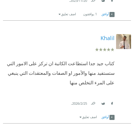
.
20‏/11‏/2023
Link
Twitter
Facebook
أوافق
1
يوافقون
اضف تعليق
Khalil
كتاب جيد جدا استطاعت الكاتبة ان تركز على الامور التي
ستستفيد منها والأمور او الصفات والمعتقدات التي ينبغي
على المرء التخلص منها
.
25‏/2‏/2026
Link
Twitter
Facebook
أوافق
اضف تعليق