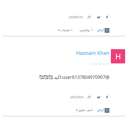
.
31‏/5‏/2024
Link
Twitter
Facebook
أوافق
1
يوافقون
1 تعليقات
Hasnain Khan
@
07
user61378049709
:اكيد 🥰🥰🥰
.
9‏/4‏/2023
Link
Twitter
Facebook
أوافق
اضف تعليق