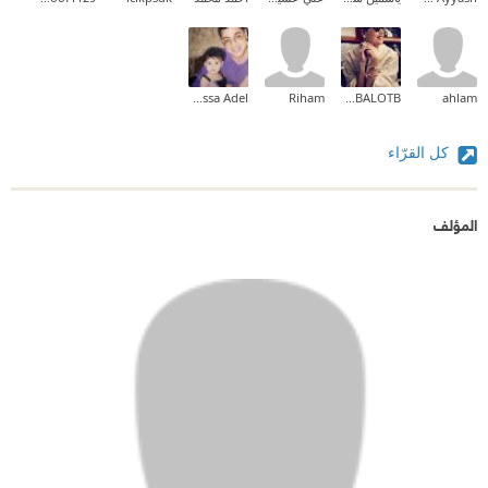
Hamssa Adel
Riham
EMANBALOTB
ahlam
كل القرّاء
المؤلف