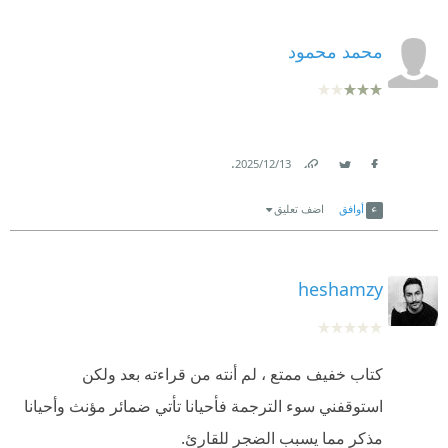
محمد محمود
.
13‏/12‏/2025
Link
Twitter
Facebook
أوافق
اضف تعليق
heshamzy
كتاب خفيف ممتع ، لم أنته من قراءته بعد ولكن
استوقفني سوء الترجمة فأحيانا تأتي ضمائر مؤنث وأحيانا
مذكر مما يسبب الضجر للقارئ.