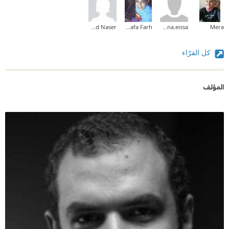
Amjad Naser
Mostafa Farh
menna.eissa
Mera
كل القرّاء
المؤلف