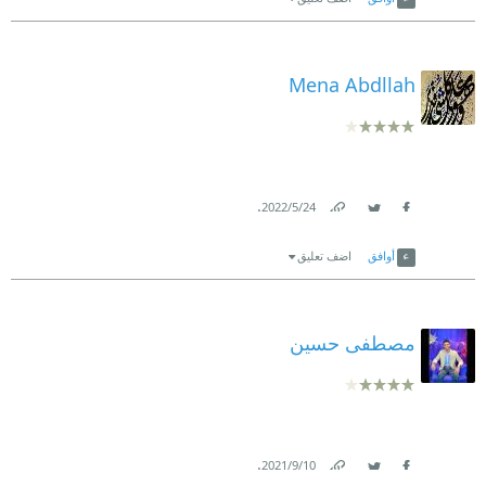
Mena Abdllah
.
24‏/5‏/2022
Link
Twitter
Facebook
أوافق
اضف تعليق
مصطفى حسين
.
10‏/9‏/2021