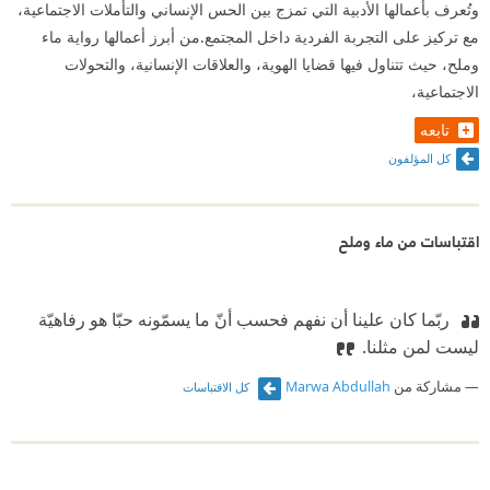
وتُعرف بأعمالها الأدبية التي تمزج بين الحس الإنساني والتأملات الاجتماعية،
مع تركيز على التجربة الفردية داخل المجتمع.من أبرز أعمالها رواية ماء
وملح، حيث تتناول فيها قضايا الهوية، والعلاقات الإنسانية، والتحولات
الاجتماعية،
تابعه
كل المؤلفون
اقتباسات من ماء وملح
‫ ربّما كان علينا أن نفهم فحسب أنّ ما يسمّونه حبّا هو رفاهيّة
ليست لمن مثلنا.
مشاركة من
Marwa Abdullah
كل الاقتباسات