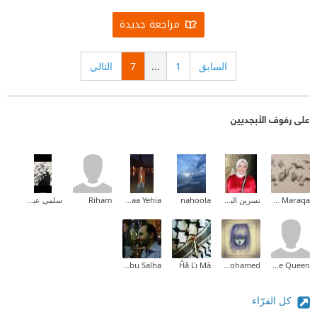
مراجعة جديدة
السابق
1
...
7
التالي
على رفوف الأبجديين
Zeina M.I Maraqa
نسرين البخشونجى
nahoola
Fatma El Zahraa Yehia
Riham
سلمى عبدالله .
Ahmed Abu Salha
Ĥå Ľı Mă
fedia a mohamed
Majesty The Queen
كل القرّاء