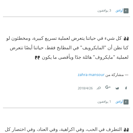
Link
Twitter
Facebook
أوافق
3
يوافقون
كل شيء في حياتنا يتعرض لعملية تسريع كبيرة، ومخطئون لو
كنا نظن أن "المايكرويف" في المطابخ فقط، حياتنا أيضًا تتعرض
لعملية "مايكروف" هائلة جدًا وبأقصى ما يكون
مشاركة من
zahra mansour
26‏/4‏/2018
Link
Twitter
Facebook
أوافق
1
يوافقون
التطرف في الحب، وفي اكراهية، وفي العناد، وفي اختصار كل