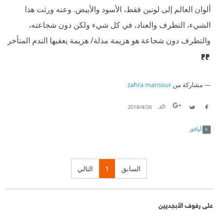
ألوان العالم إلى لونين فقط، الأسود والأبيض. وعنه ورثت هذا
الشيء، التطرف والعناد، في كل شيء ولكن دون شجاعته،
والتطرف دون شجاعة هو هزيمة مذلة/ هزيمة يعقبها الندم المتأخر
مشاركة من
zahra mansour
26‏/4‏/2018
Link
Twitter
Facebook
أوافق
السابق
1
التالي
على رفوف الأبجديين