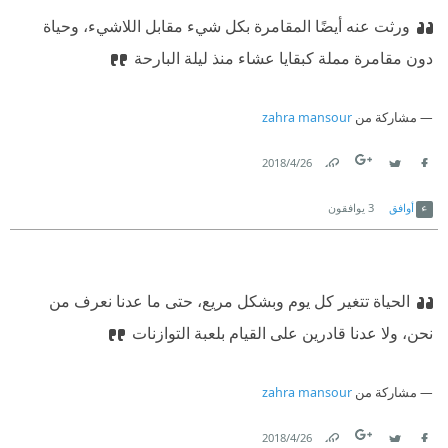
ورثت عنه أيضًا المقامرة بكل شيء مقابل اللاشيء، وحياة
دون مقامرة مملة كبقايا عشاء منذ ليلة البارحة
مشاركة من
zahra mansour
26‏/4‏/2018
Link
Twitter
Facebook
أوافق
3
يوافقون
الحياة تتغير كل يوم وبشكل مريع، حتى ما عدنا نعرف من
نحن، ولا عدنا قادرين على القيام بلعبة التوازنات
مشاركة من
zahra mansour
26‏/4‏/2018