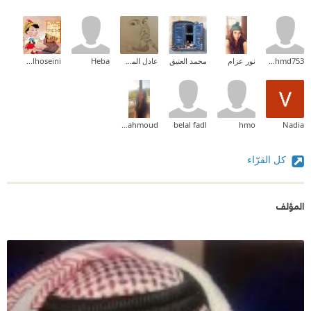
abuahmd753
نور عزام
محمد العتيق
عادل المسيري
Heba
ayman elhoseini
Pakinam Mahmoud
belal fadl
hmo
Nadia
كل القرّاء
المؤلف