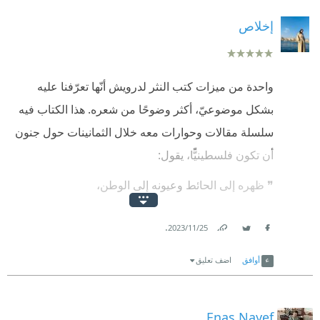
إخلاص
واحدة من ميزات كتب النثر لدرويش أنّها تعرّفنا عليه
بشكل موضوعيّ، أكثر وضوحًا من شعره. هذا الكتاب فيه
سلسلة مقالات وحوارات معه خلال الثمانينات حول جنون
أن تكون فلسطينيًّا، يقول:
❞ ظهره إلى الحائط ‫وعيونه إلى الوطن، ‫
ولا يستطيع الصراخ أكثر،
.
25‏/11‏/2023
ولا التساءل عن حكمة صمت العرب وعن لا مبالاة العرب ‏
Link
Twitter
Facebook
أوافق
اضف تعليق
لا يستطيع أن يفعل غير شيء واحد: ‫أن يكون فلسطينياً
Enas Nayef