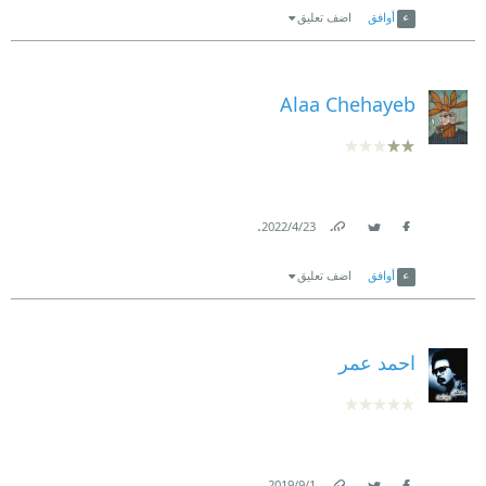
أوافق
اضف تعليق
Alaa Chehayeb
.
23‏/4‏/2022
Link
Twitter
Facebook
أوافق
اضف تعليق
احمد عمر
.
1‏/9‏/2019