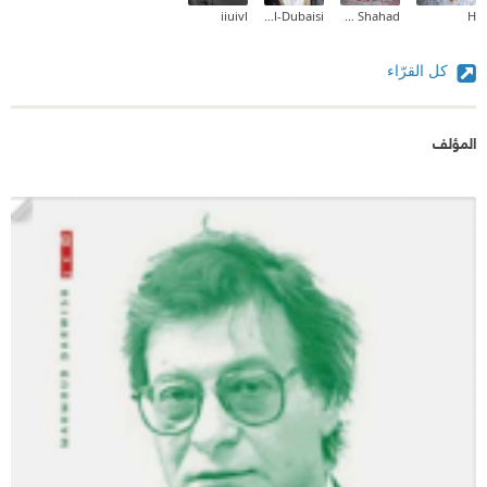
iiuivl
Murtada Al-Dubaisi
Sood Shahad
H
كل القرّاء
المؤلف