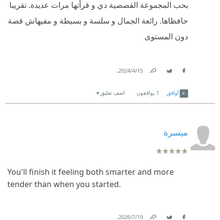
بحب المجموعة القصصية دي و قرأتها مرات عديدة. تقريبا
حافظاها. رائعة الجمال و سلسة و بسيطة و مفيهاش قصة
دون المستوى
.
15‏/4‏/2024
Link
Twitter
Facebook
أوافق
1
يوافقون
اضف تعليق
ميسرة
You'll finish it feeling both smarter and more
tender than when you started.
.
19‏/7‏/2026