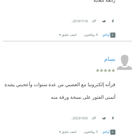
رائعة للغاية
.
18‏/7‏/2019
Link
Twitter
Facebook
أوافق
4
يوافقون
اضف تعليق
بسام
قرأته إلكترونيا مع العصبي من عدة سنوات وأعجبني يشدة
أتمنى العثور على نسخة ورقة منه
.
6‏/10‏/2023
Link
Twitter
Facebook
أوافق
3
يوافقون
اضف تعليق