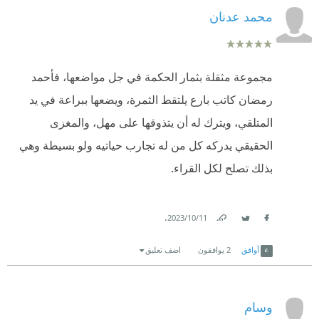
محمد عدنان
مجموعة مثقلة بثمار الحكمة في جل مواضعها، فأحمد
رمضان كاتب بارع يلتقط الثمرة، ويضعها ببراعة في يد
المتلقي، ويترك له أن يتذوقها على مهل، والمغزى
الحقيقي يدركه كل من له تجارب حياتيه ولو بسيطة وهي
بذلك تصلح لكل القراء.
.
11‏/10‏/2023
Link
Twitter
Facebook
أوافق
2
يوافقون
اضف تعليق
وسام