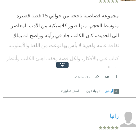
مجموعه قصاصية ناجحة من حوالي 15 قصة قصيرة
متوسط الحجم، منها صور كلاسيكية من الأدب المعاصر
الى الحديث، كان الكاتب جاد في رأيته وواضح انه يملك
ثقافة عامه ولغوية لا بأس بها نوعت من اللغة والأسلوب.
كتاب غني بالأفكار، ولكل قصة وقفه، اهنئ الكاتب وأنتظر
منه المزيد.
.
12‏/8‏/2025
Link
Twitter
Facebook
أوافق
1
يوافقون
اضف تعليق
رانيا