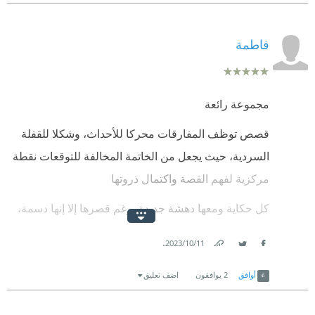
فاطمة
مجموعة رائعة
قصص توظف المفارقات محركا للأحداث، وشكلا للقفلة
السردية، حيث يجعل من الخاتمة المخالفة للتوقعات نقطة
مركزية لفهم القصة واكتمال ذروتها
كل حكاية ومعها دهشة جديدة، رغم قصرها إلا إنها دسمة،
استغرقتني أسبوعا كاملا لقراءتها وأنا أمنح نفسي التمتع
.
11‏/10‏/2023
بكل قصة فيها على حدة
Link
Twitter
Facebook
أوافق
2
يوافقون
اضف تعليق
لا أقول لكم إلا أنها تستحق القراءة، ولأكثر من مرة أيضاً