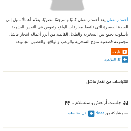
أحمد رمضان
يعد أحمد رمضان كاتبًا ومترجمًا مصريًا، يقدّم أعمالًا تميل إلى
القصة القصيرة التي تلتقط مفارقات الواقع وتغوص في النفس البشرية
بأسلوب يجمع بين السخرية والظلال القاتمة.من أبرز أعماله انتحار فاشل
مجموعة قصصية تمزج السخرية والرعب والواقع، والعصبي مجموعة
تابعه
كل المؤلفون
اقتباسات من انتحار فاشل
جلست أرتعش باستسلام ..
مشاركة من
doaa
كل الاقتباسات