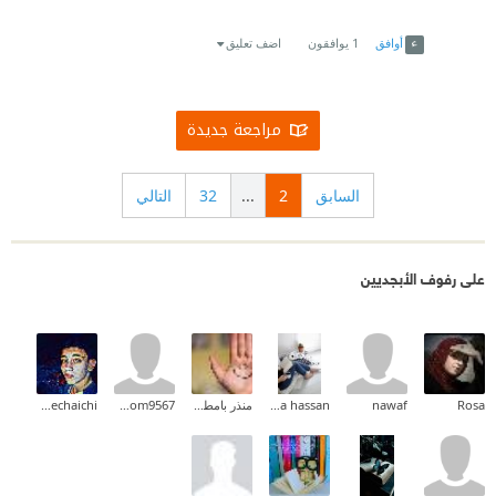
Link
Twitter
Facebook
أوافق
1
يوافقون
اضف تعليق
مراجعة جديدة
السابق
2
...
32
التالي
على رفوف الأبجديين
Rosa
nawaf
Rana hassan
منذر بامطرف
basoom9567
Souhaib Hechaichi