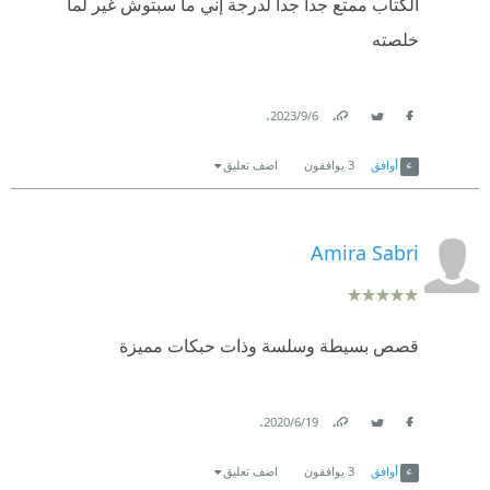
الكتاب ممتع جدا جدا لدرجة إني ما سبتوش غير لما
خلصته
.
6‏/9‏/2023
Link
Twitter
Facebook
أوافق
3
يوافقون
اضف تعليق
Amira Sabri
قصص بسيطة وسلسة وذات حبكات مميزة
.
19‏/6‏/2020
Link
Twitter
Facebook
أوافق
3
يوافقون
اضف تعليق