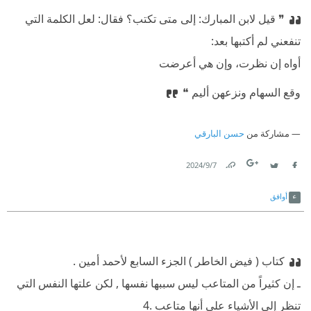
❞ قيل لابن المبارك: إلى متى تكتب؟ فقال: لعل الكلمة التي
تنفعني لم أكتبها بعد:
أواه إن نظرت، وإن هي أعرضت
وقع السهام ونزعهن أليم ❝
مشاركة من
حسن البارقي
7‏/9‏/2024
Link
Twitter
Facebook
أوافق
كتاب ( فيض الخاطر ) الجزء السابع لأحمد أمين .
‏ـ إن كثيراً من المتاعب ليس سببها نفسها , لكن علتها النفس التي
تنظر إلى الأشياء على أنها متاعب .4