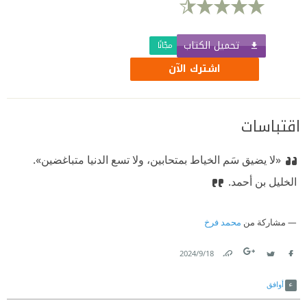
تحميل الكتاب
مجّانًا
اشترك الآن
اقتباسات
«لا يضيق سَم الخياط بمتحابين، ولا تسع الدنيا متباغضين».
الخليل بن أحمد.
مشاركة من
محمد فرخ
18‏/9‏/2024
Link
Twitter
Facebook
أوافق