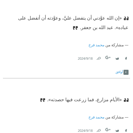
«إن الله عوَّدني أن يتفضل عليَّ، وعوَّدته أن أتفضل على
عباده». عبد الله بن جعفر.
مشاركة من
محمد فرخ
18‏/9‏/2024
Link
Twitter
Facebook
أوافق
«الأيام مزارع، فما زرعت فيها حصدته».
مشاركة من
محمد فرخ
18‏/9‏/2024