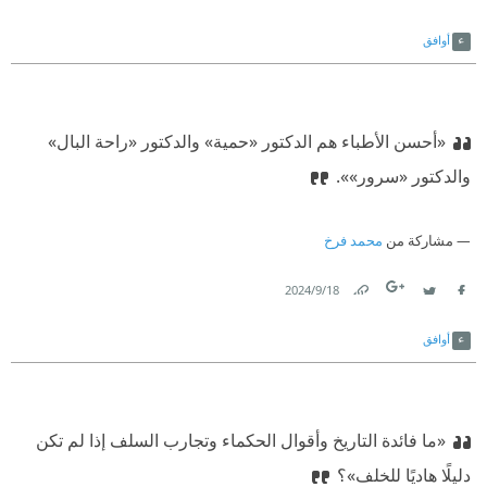
Link
Twitter
Facebook
أوافق
«أحسن الأطباء هم الدكتور «حمية» والدكتور «راحة البال»
والدكتور «سرور»».
مشاركة من
محمد فرخ
18‏/9‏/2024
Link
Twitter
Facebook
أوافق
«ما فائدة التاريخ وأقوال الحكماء وتجارب السلف إذا لم تكن
دليلًا هاديًا للخلف»؟