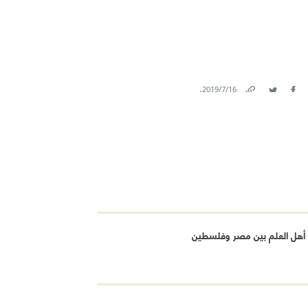
.
16‏/7‏/2019
Link
Twitter
Facebook
أهل العلم بين مصر وفلسطين