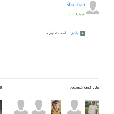
Shaimaa
أوافق
اضف تعليق
على رفوف الأبجديين
ال