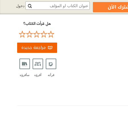
ترك الآن
دخول
هل قرأت الكتاب؟
مراجعة جديدة
قرأته
أقرؤه
سأقرؤه