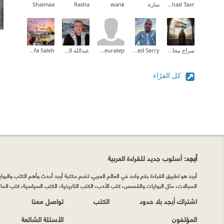
Fahad Taxr
سارة
wank
Rasha
Shaimaa
سراج محاميد
Mohamed Serry
developpeuralep
عبدالله الخطيب
Wafa Saleh
كل القرّاء
أبجد
: أسلوب جديد للقراءة العربية
أبجد هو تطبيق القراءة رقم واحد في العالم العربي. تضم مكتبة أبجد أحدث وأهم الكتب والروايات
المجالات، مثل الروايات والقصص، كتب الأدب، الكتب التاريخية، الكتب السياسية، كتب المال 
اشتراك أبجد بلا حدود
الكتب
تواصل معنا
المؤلفون
الأسئلة الشائعة