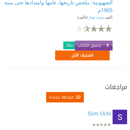
الصهيونية؛ ملخص تاريخها، غايتها وامتدادها حتى سنة
1905م
تأليف
نجيب نصار
(تأليف)
تحميل الكتاب
مجّانًا
اشترك الآن
مراجعات
مراجعة جديدة
Slim Ochi