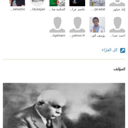
إياد حيلوز
Mohammad Mahmoud Saleh Jaradat
عاصم عرابى
الحكمة ضالة المؤمن
Afnan Aldulaijan
Alaa Salaheldin
احمد عبدالعليم
يوسف الوريع
chahbiouma@yahoo.fr
wedad alqahtani
كل القرّاء
المؤلف