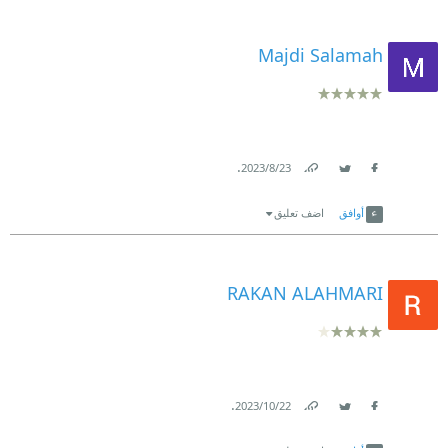
Majdi Salamah
.
23‏/8‏/2023
Link
Twitter
Facebook
أوافق
اضف تعليق
RAKAN ALAHMARI
.
22‏/10‏/2023
Link
Twitter
Facebook