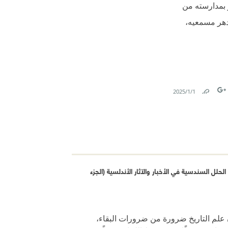
 بمدارسته من
لدهر مسمعيه،
1‏/1‏/2025
Link
Tw
F
حلل السندسية في الأخبار والآثار الأندلسية (الجزء
 علم التاريخ ضرورة من ضرورات البقاء،