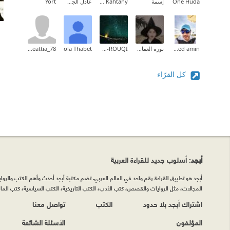
One Huda
إسمة
Assim Al Kahtany
عادل الجسمي
Yort
mohamed amin
نورة العمادي
FAHAD AL-ROUQI
ola Thabet
nadineattia_78
كل القرّاء
أبجد
: أسلوب جديد للقراءة العربية
أبجد هو تطبيق القراءة رقم واحد في العالم العربي. تضم مكتبة أبجد أحدث وأهم الكتب والروايات
المجالات، مثل الروايات والقصص، كتب الأدب، الكتب التاريخية، الكتب السياسية، كتب المال 
اشتراك أبجد بلا حدود
الكتب
تواصل معنا
المؤلفون
الأسئلة الشائعة