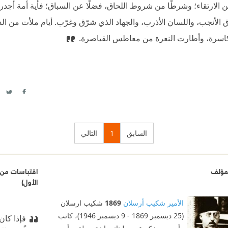
ن الارتقاء؛ وشرطًا من شروط اللحاق، فضلًا عن السباق؛ فأية أمة أجدر
عرق الأنجب، واللسان الأذرب، والجهاد الذي شرّق وغرّب. أيام ملأت من ا
اسرة، وأطارت النعرة من معاطس القياصرة.
itter
acebook
السابق
1
التالي
مؤلف
اقتباسات من ال
الأول)
الأمير شكيب أرسلان
1869
شكيب ارسلان
(25 ديسمبر 1869 - 9 ديسمبر 1946)، كاتب
فإذا كان