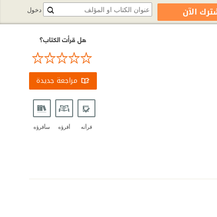
ترك الآن
دخول
هل قرأت الكتاب؟
مراجعة جديدة
قرأته
أقرؤه
سأقرؤه