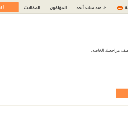
اش
ية
🎉 عيد ميلاد أبجد
المؤلفون
المقالات
جديد
و أضف مراجعتك الخاصة.