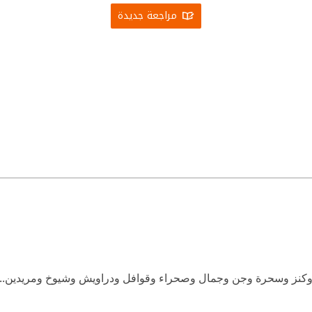
مراجعة جديدة
كنز وسحرة وجن وجمال وصحراء وقوافل ودراويش وشيوخ ومريدين.. عا