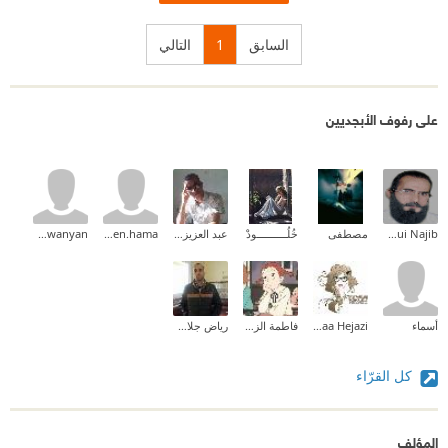
السابق
1
التالي
على رفوف الأبجديين
Chergui Najib
مصطفى
خُلُــــــــــودْ
عبد العزيز سليماني
abomazen.hama
mahawanyan
أسماء
Fedaa Hejazi
فاطمة الزهراء جنان
رياض جلال الدين
كل القرّاء
المؤلف