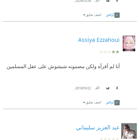
.
28‏/5‏/2026
Link
Twitter
Facebook
أوافق
اضف تعليق
Assiya Ezzahoui
أنا لم أقرأه ولكن مضمونه شيشوش على عقل المسلمين
.
22‏/9‏/2018
Link
Twitter
Facebook
أوافق
اضف تعليق
عبد العزيز سليماني