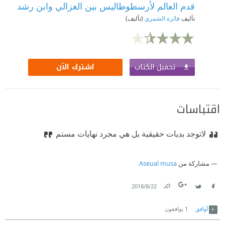
قدم العالم لأرسطوطاليس بين الغزالي وابن رشد
تأليف
فائزة الشمري
(تأليف)
تحميل الكتاب
اشترك الآن
اقتباسات
لاتوجد بديات حقيقية بل هي مجرد نهايات مستم
مشاركة من
Aseual musa
22‏/8‏/2018
Link
Twitter
Facebook
أوافق
1
يوافقون