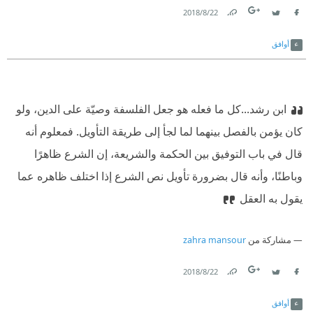
22‏/8‏/2018
Link
Twitter
Facebook
أوافق
ابن رشد...كل ما فعله هو جعل الفلسفة وصيّة على الدين، ولو
كان يؤمن بالفصل بينهما لما لجأ إلى طريقة التأويل. فمعلوم أنه
قال في باب التوفيق بين الحكمة والشريعة، إن الشرع ظاهرًا
وباطنًا، وأنه قال بضرورة تأويل نص الشرع إذا اختلف ظاهره عما
يقول به العقل
مشاركة من
zahra mansour
22‏/8‏/2018
Link
Twitter
Facebook
أوافق