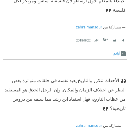
الابتداء بالمعلم الأول أرسطو لأن فلسفته أساس ومرتكز لكل
فلسفة
مشاركة من
zahra mansour
22‏/8‏/2018
Link
Twitter
Facebook
أوافق
الأحداث تتكرر والتاريخ يعيد نفسه في حلقات متواترة بغض
النظر عن اختلاف الزمان والمكان. وإن الرجل الحذق هو المستفيد
من عظات التاريخ، فهل استفاد ابن رشد مما سبقه من دروس
تاريخية؟
مشاركة من
zahra mansour