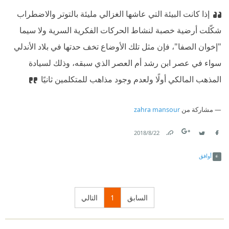
إذا كانت البيئة التي عاشها الغزالي مليئة بالتوتر والاضطراب
شكّلت أرضية خصبة لنشاط الحركات الفكرية السرية ولا سيما
"إخوان الصفا"، فإن مثل تلك الأوضاع تخف حدتها في بلاد الأندلي
سواء في عصر ابن رشد أم العصر الذي سبقه، وذلك لسيادة
المذهب المالكي أولًا ولعدم وجود مذاهب للمتكلمين ثانيًا
مشاركة من
zahra mansour
22‏/8‏/2018
Link
Twitter
Facebook
أوافق
السابق
1
التالي