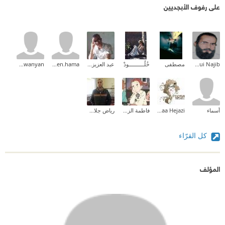
على رفوف الأبجديين
Chergui Najib
مصطفى
خُلُــــــــــودْ
عبد العزيز سليماني
abomazen.hama
mahawanyan
أسماء
Fedaa Hejazi
فاطمة الزهراء جنان
رياض جلال الدين
كل القرّاء
المؤلف