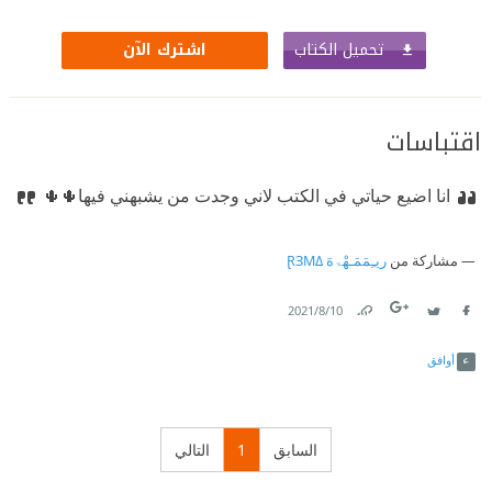
تحميل الكتاب
اشترك الآن
اقتباسات
انا اضيع حياتي في الكتب لاني وجدت من يشبهني فيها🌵🌵
مشاركة من
ريـِمَمَـهْۃهَ ⱤЗMΔ
10‏/8‏/2021
Link
Twitter
Facebook
أوافق
السابق
1
التالي