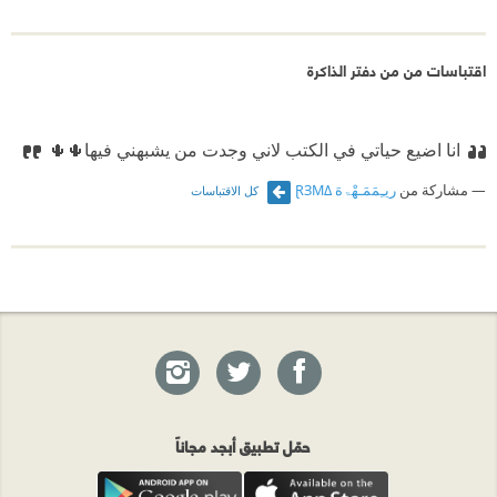
اقتباسات من من دفتر الذاكرة
انا اضيع حياتي في الكتب لاني وجدت من يشبهني فيها🌵🌵
مشاركة من
ريـِمَمَـهْۃهَ ⱤЗMΔ
كل الاقتباسات
حمّل تطبيق أبجد مجاناً