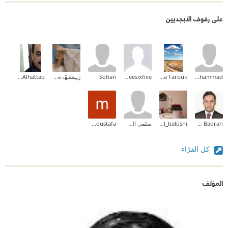
على رفوف الأبجديين
mohammad
Dina Farouk
HelloMedia Threesixfive
Sofian
ريـِمَمَـهْۃهَ ⱤЗMΔ
Murad Alhattab
Abdulrahman MW Badran
fatma al_balushi
سلمى الشهراني
mohamed moustafa
كل القرّاء
المؤلف