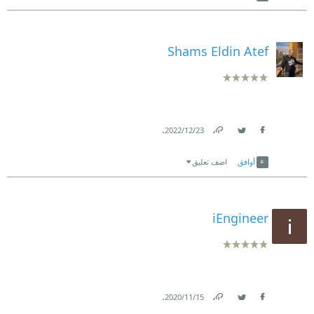
Shams Eldin Atef
.
23‏/12‏/2022
Link
Twitter
Facebook
أوافق
اضف تعليق
iEngineer
.
15‏/11‏/2020