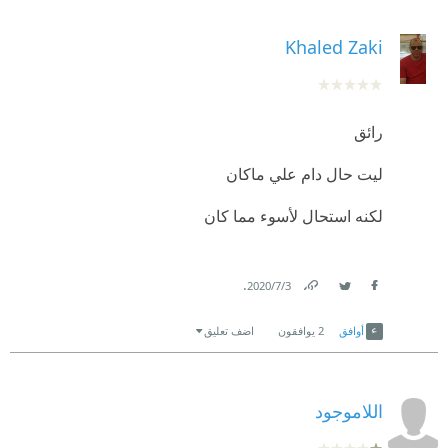
Khaled Zaki
رائق
ليت حال دام علي ماكان
لكنه استحال لأسوء مما كان
.
3‏/7‏/2020
Link
Twitter
Facebook
أوافق
2
يوافقون
اضف تعليق
اللاموجود