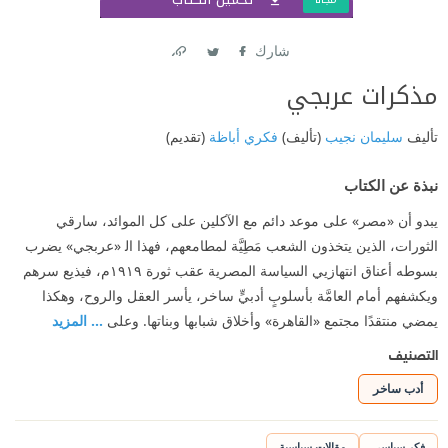
شارك
Link
Twitter
Facebook
مذكرات عربجي
تأليف
سليمان نجيب
(تأليف)
فكري أباظة
(تقديم)
نبذة عن الكتاب
يبدو أن «مصر» على موعد دائم مع الآكلين على كل الموائد، سارقي
الثورات، الذين يتخذون الشعب مَطِيَّة لمطامعهم، فهذا اﻟ «عربجي» يضرب
بسوطه أعناق انتهازيي السياسة المصرية عقب ثورة ١٩١٩م، فيذيع سرهم
ويكشفهم أمام العامَّة بأسلوبٍ أدبيٍّ ساخر، يأسر العقل والروح، وهكذا
يمضي منتقدًا مجتمع «القاهرة» وأخلاق شبابها وبناتها. وعلى
... المزيد
التصنيف
أدب ساخر
فكر سياسي
مقالات سياسية