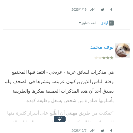
.
19‏/1‏/2023
Link
Twitter
Facebook
أوافق
اضف تعليق
نوف محمد
هي مذكرات لسائق عربة - عربجي - انتقد فيها المجتمع
وفئة الناس الذين يركبون عربته.. ونشرها في الصحف ولم
يصدق أحد أن هذه المذكرات العميقة بفكرها والطريفة
بأسلوبها صادرة من شخص يشغل وظيفة كهذه..
"تمكنت من طريق مهنتي أن أطّلع على أسرار كثيرة منها
المضحك ومنا المبكي، بل لقد شاهدت من الروايات التي
.
7‏/12‏/2023
تمثل كل يوم أمامنا ما هو حقيقي، ليس للوهم أو الخيال