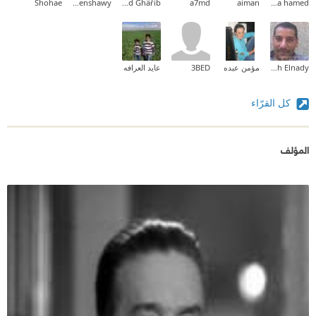
Shohae
amr almenshawy
Møhämệd Ghäřib
a7md
aiman
rania hamed
Mohamed Moh Elnady
مؤمن عبده
3BED
عايد العرافه
كل القرّاء
المؤلف