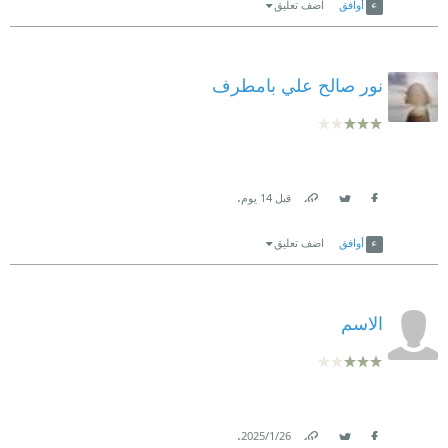
أوافق
اضف تعليق
نور صالح علي بامطرف
.
قبل 14 يوم
Link
Twitter
Facebook
أوافق
اضف تعليق
الاسم
.
26‏/1‏/2025