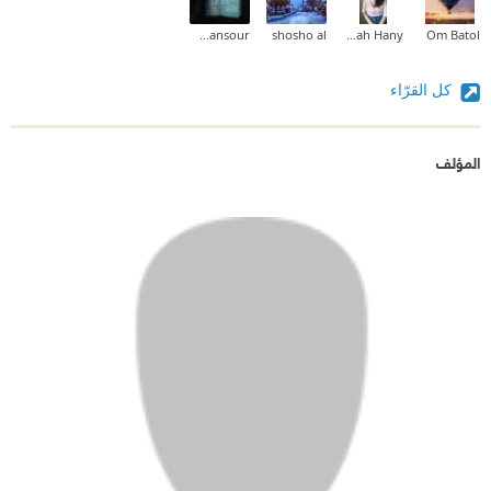
Iman Mansour
shosho al
Sarah Hany
Om Batol
كل القرّاء
المؤلف