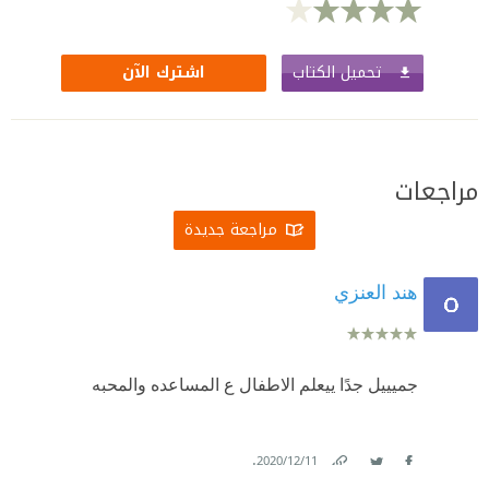
تحميل الكتاب
اشترك الآن
مراجعات
مراجعة جديدة
هند العنزي
جميييل جدًا ييعلم الاطفال ع المساعده والمحبه
.
11‏/12‏/2020
Link
Twitter
Facebook