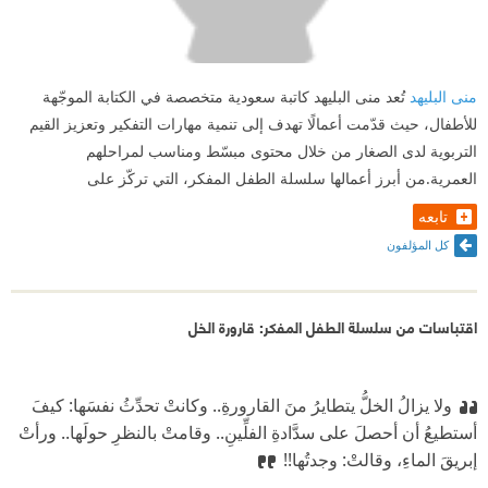
منى البليهد
تُعد منى البليهد كاتبة سعودية متخصصة في الكتابة الموجّهة
للأطفال، حيث قدّمت أعمالًا تهدف إلى تنمية مهارات التفكير وتعزيز القيم
التربوية لدى الصغار من خلال محتوى مبسّط ومناسب لمراحلهم
العمرية.من أبرز أعمالها سلسلة الطفل المفكر، التي تركّز على
تابعه
كل المؤلفون
اقتباسات من سلسلة الطفل المفكر: قارورة الخل
ولا يزالُ الخلُّ يتطايرُ منَ القارورةِ.. وكانتْ تحدِّثُ نفسَها: كيفَ
أستطيعُ أن أحصلَ على سدَّادةِ الفلِّينِ.. وقامتْ بالنظرِ حولَها.. ورأتْ
إبريقَ الماءِ، وقالتْ: وجدتُها!!