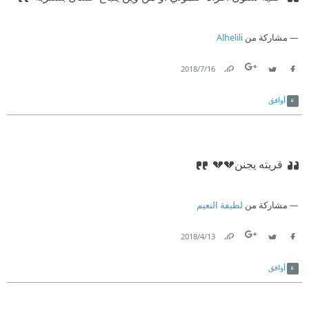
مشاركة من
Alhelili
16‏/7‏/2018
Link
Twitter
Facebook
أوافق
قريته يجنن💔💔
مشاركة من
لطيفة النعيم
13‏/4‏/2018
Link
Twitter
Facebook
أوافق