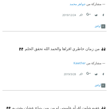
مشاركة من
جواهر محمد
24‏/12‏/2019
Link
Twitter
Facebook
أوافق
من زمان خاطري اقراها والحمد الله تحقق الحلم
مشاركة من
Kawther
28‏/3‏/2019
Link
Twitter
Facebook
أوافق
عفيه شلون اقرأه علموني او من وين ينباع عشان بشتريه