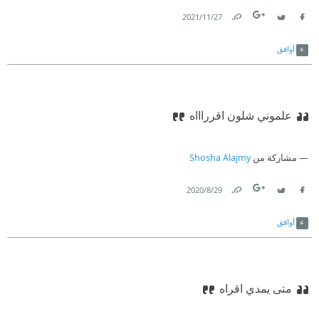
27‏/11‏/2021
Link
Twitter
Facebook
أوافق
علموني شلون اقرراااه
مشاركة من
Shosha Alajmy
29‏/8‏/2020
Link
Twitter
Facebook
أوافق
متى يمدي اقراه