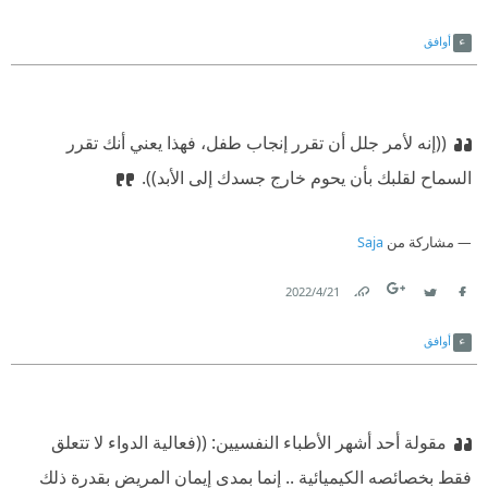
Link
Twitter
Facebook
أوافق
((إنه لأمر جلل أن تقرر إنجاب طفل، فهذا يعني أنك تقرر
السماح لقلبك بأن يحوم خارج جسدك إلى الأبد)).
مشاركة من
Saja
21‏/4‏/2022
Link
Twitter
Facebook
أوافق
مقولة أحد أشهر الأطباء النفسيين: ((فعالية الدواء لا تتعلق
فقط بخصائصه الكيميائية .. إنما بمدى إيمان المريض بقدرة ذلك