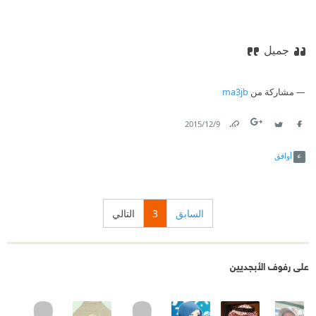
جميل
مشاركة من
ma3jb
9‏/12‏/2015
Link
Twitter
Facebook
أوافق
السابق
3
التالي
على رفوف الأبجديين