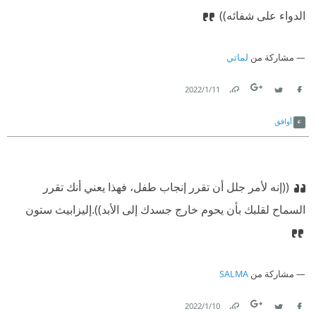
الدواء على شفائه))
مشاركة من
لماتي
11‏/1‏/2022
Link
Twitter
Facebook
أوافق
((إنه لأمر جلل أن تقرر إنجاب طفل، فهذا يعني أنك تقرر
السماح لقلبك بأن يحوم خارج جسدك إلى الأبد)).
⁠‫إليزابيث ستون
مشاركة من
SALMA
10‏/1‏/2022