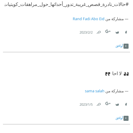
#حالات_نادرة_قصص_غريبة_تدور_أحداثها_حول_مراهقات_كويتيات
مشاركة من
Rand Fadi Abo Eid
2‏/2‏/2023
Link
Twitter
Facebook
أوافق
لا احا
مشاركة من
sama salah
5‏/1‏/2023
Link
Twitter
Facebook
أوافق