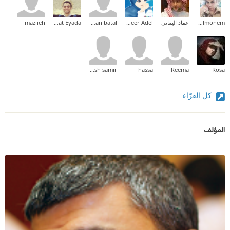
Waled Abd Elmonem
عماد اليماني
Abeer Adel
beissan batal
Medhat Eyada
maziieh
ftoosh samir
hassa
Reema
Rosa
كل القرّاء
المؤلف