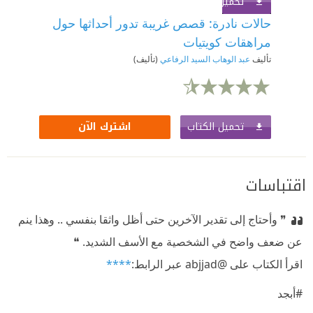
تحميل الكتاب
اشترك الآن
حالات نادرة: قصص غريبة تدور أحداثها حول
مراهقات كويتيات
تأليف
عبد الوهاب السيد الرفاعي
(تأليف)
تحميل الكتاب
اشترك الآن
اقتباسات
❞ وأحتاج إلى تقدير الآخرين حتى أظل واثقا بنفسي .. وهذا ينم
عن ضعف واضح في الشخصية مع الأسف الشديد. ❝
‏اقرأ الكتاب على @abjjad عبر الرابط:‏
****
#أبجد