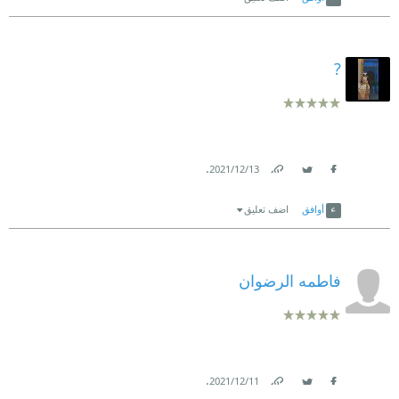
?
.
13‏/12‏/2021
Link
Twitter
Facebook
أوافق
اضف تعليق
فاطمه الرضوان
.
11‏/12‏/2021