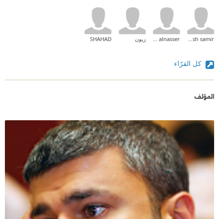
ftoosh samir
momo alnasser
زيون
SHAHAD
كل القرّاء
المؤلف