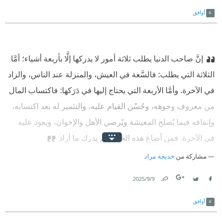
Link
Twitter
Facebook
أوافق
إنَّ صاحب الدنيا يطلب ثلاثة أمور لا يدركها إلَّا بأربعة أشياء؛ أمَّا
الثلاثة التي يطلب: فالسَّعة في العيش، والمنزلة عند الناس، والزاد
في الآخرة. وأمَّا الأربعة التي يحتاج إليها في دَرَكها: فاكتساب المال
من معروف وجوهه، وحُسْن القيام عليه، والتثمير له بعد اكتسابه،
وإنفاقه فيما يُصلح المعيشة ويُرضي الأهل والإخوان، ويعود عليه
في الآخرة. فمن أضاع هذه الخلال لم يدرك ما أراد
مشاركة من
خديجة مراد
9‏/9‏/2025
Link
Twitter
Facebook
أوافق