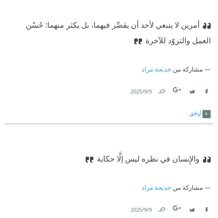
أمرين لا ينبغي لأحد أن يقصِّر فيهما، بل يكثر منهما: حُسْن
العمل والتزوّد للآخرة
مشاركة من
خديجة مراد
9‏/9‏/2025
Link
Twitter
Facebook
أوافق
والإِنسان في نظره ليس إلَّا حكاية
مشاركة من
خديجة مراد
9‏/9‏/2025