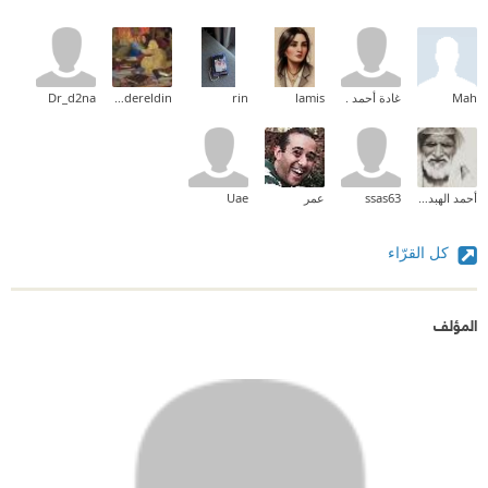
Mah
غادة أحمد .
lamis
rin
Hams Badereldin 🎋🕊️
Dr_d2na
أحمد الهبداني خواطر وأسمار 📚🌙
ssas63
عمر
Uae
كل القرّاء
المؤلف