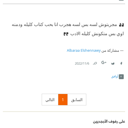
مجربتوش لسه بس لسه هجرب انا بحب كتاب كليله ودمنه
اوي بس متكونش كليله الادب
مشاركة من
Albaraa Elshennawy
6‏/11‏/2022
Link
Twitter
Facebook
أوافق
السابق
1
التالي
على رفوف الأبجديين