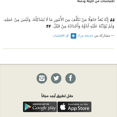
اقتباسات من كليلة ودمنة
إِنَّهُ يُعَدُّ جَاهِلًا مَنْ تَكَلَّفَ مِنَ الأُمُورِ مَا لَا يُشَاكِلُهُ، وَلَيْسَ مِنْ عَمَلِهِ،
وَلَمْ يُؤَدِّبْهُ عَلَيْهِ آبَاؤُهُ وَأَجْدَادُهُ مِنْ قَبْلُ.
مشاركة من
خديجة مراد
كل الاقتباسات
حمّل تطبيق أبجد مجاناً