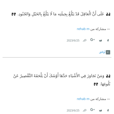
عَلَى أَنَّ الْعَاقِلَ قَدْ يَبْلُغُ بِحِيلَتِه مَا لَا يَبْلُغُ بِالخَيْلِ وَالجُنُودِ.
مشاركة من
rehab m
25‏/6‏/2023
Link
Twitter
Facebook
أوافق
وَمَنْ تَجَاوَزَ فِي الأَشْيَاءِ حَدَّهَا أَوْشَكَ أَنْ يَلْحَقَهُ التَّقْصِيرُ عَنْ
بُلُوغِهَا.
مشاركة من
rehab m
25‏/6‏/2023