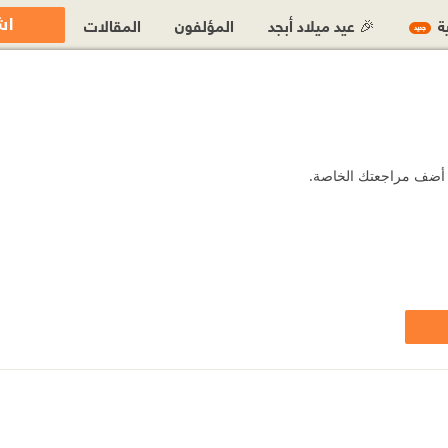
اش
ية
🎉 عيد ميلاد أبجد
المؤلفون
المقالات
جديد
و أضف مراجعتك الخاصة.