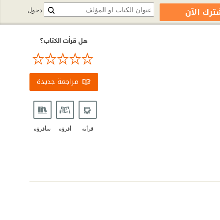
ترك الآن
دخول
هل قرأت الكتاب؟
مراجعة جديدة
قرأته
أقرؤه
سأقرؤه