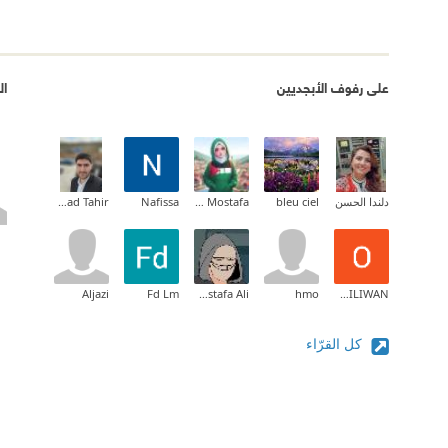
على رفوف الأبجديين
ال
دلندا الحسن
bleu ciel
Roro Mostafa
Nafissa
Mohammad Tahir Hamad Tahir
Aljazi
Fd Lm
Mustafa Ali
hmo
OPELOYERU RILIWAN
كل القرّاء