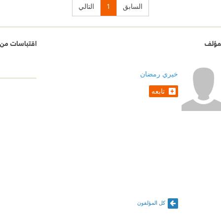
السابق
1
التالي
مؤلف
اقتباسات من 
خيري رمضان
تابعه
كل المؤلفون