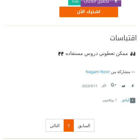
تحميل الكتاب
مجّانًا
اشترك الآن
اقتباسات
ممكن تعطوني دروس مستفاده
مشاركة من
Nagam Noor
11‏/3‏/2022
Link
Twitter
Facebook
أوافق
1
يوافقون
السابق
1
التالي