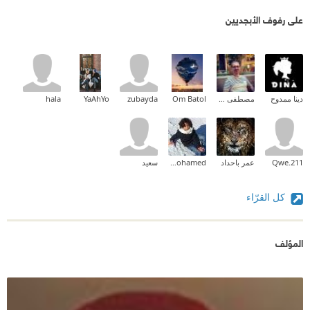
على رفوف الأبجديين
دينا ممدوح
مصطفى عمر الفاروق
Om Batol
zubayda
YaAhYo
hala
Qwe.211
عمر باحداد
Reham Mohamed
سعيد
كل القرّاء
المؤلف