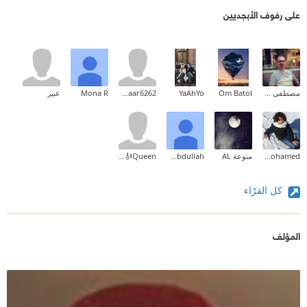
على رفوف الأبجديين
مصطفى عمر الفاروق
Om Batol
YaAhYo
Lmaaar6262
Mona R
عبير
Reham Mohamed
منوعة AL
Reem Abdullah
Queen🎻🎻
كل القرّاء
المؤلف