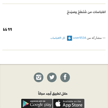
اقتباسات من شَنْطَحٌ وصَيْدَحٌ
مشاركة من
user9534
كل الاقتباسات
حمّل تطبيق أبجد مجاناً