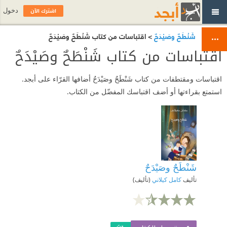
اشترك الآن
دخول
شَنْطَحٌ وصَيْدَحٌ
> اقتباسات من كتاب شَنْطَحٌ وصَيْدَحٌ
اقتباسات من كتاب شَنْطَحٌ وصَيْدَحٌ
اقتباسات ومقتطفات من كتاب شَنْطَحٌ وصَيْدَحٌ أضافها القرّاء على أبجد.
استمتع بقراءتها أو أضف اقتباسك المفضّل من الكتاب.
شَنْطَحٌ وصَيْدَحٌ
تأليف
كامل كيلاني
(تأليف)