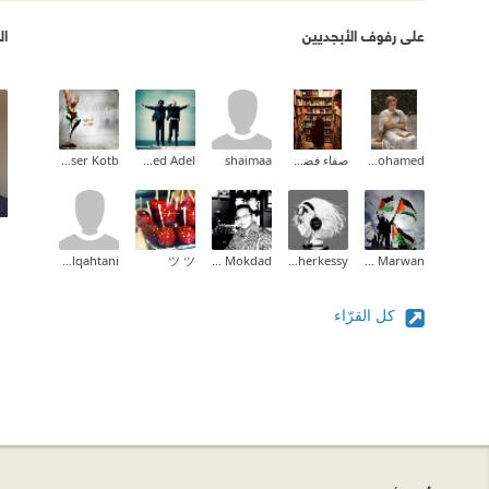
على رفوف الأبجديين
ال
Aliaa Mohamed
صفاء فضلاوي
shaimaa
Ahmed Adel
Yasser Kotb
wedad alqahtani
ツ ツ
Wesam Al Mokdad
Istabraq Al-Cherkessy
Ahlam Marwan
كل القرّاء