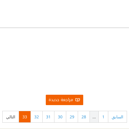
مراجعة جديدة
السابق
1
...
28
29
30
31
32
33
التالي