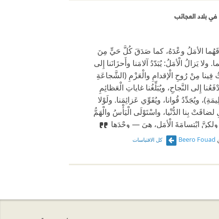
ي بلاد العجائب
َهُما الأمَلُ وعْدَهُ، كما صَدَقَ كُلَّ حَيٍّ مِنَ
ما. ولا يَزالُ الْأمَلُ: يُبَدّدُ آلامَنا وأَحزَانَنا إِلى
َثُ فِينا مِنْ رُوحِ الْإقدامِ والْعَزْمِ (الشَّجاعَةِ
دْفَعُنا إِلى النَّجاحِ، ويُبَلِّغُنا غاياتِ الْعَظائِمِ
يمَةِ)، ويُجَدِّدُ قُوانا، ويُقَوِّي عَزائِمَنا. ولَوْلا
 لضاقَتْ بِنا الدُّنْيا، واسْتَوْلَى الْيَأْسُ والْهَمُّ
 ولكِنَّ ابْتِسامَةَ الْأمَلِ، هِيَ — وحْدَها
Beero Fouad
كل الاقتباسات