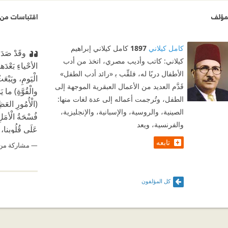
مؤلف
اقتباسات من ف
كامل كيلاني
1897
كامل كيلاني إبراهيم
وقَدْ صَدَق
كيلاني: كاتب وأديب مصري، اتخذ من أدب
الأحْياءِ بَعْدَه
الأطفال دربًا له، فلقِّب ﺑ «رائد أدب الطفل»
الْيَومِ، ويَبْع
قَدَّم العديد من الأعمال العبقرية الموجهة إلى
والْقُوَّةِ) ما يَ
الطفل، وتُرجمت أعماله إلى عدة لغات منها:
(الْأُمُورِ العَظِ
الصينية، والروسية، والإسبانية، والإنجليزية،
فُسْحَةُ الْأمَلِ
والفرنسية، ويعد
عَلَى قُلُوبِنا،
تابعه
مشاركة من
كل المؤلفون