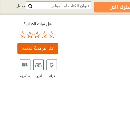
ترك الآن
دخول
هل قرأت الكتاب؟
مراجعة جديدة
قرأته
أقرؤه
سأقرؤه