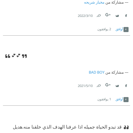
مشاركة من
مخبار شريحه
arabia.html/?ref=4005271
10‏/3‏/2022
Link
Twitter
Facebook
أوافق
2
يوافقون
💕💕
مشاركة من
BAD BOY
10‏/5‏/2021
Link
Twitter
Facebook
أوافق
1
يوافقون
قد تبدو الحياة جميله اذا عرفنا الهدف الذي خلقنا منه.
هديل