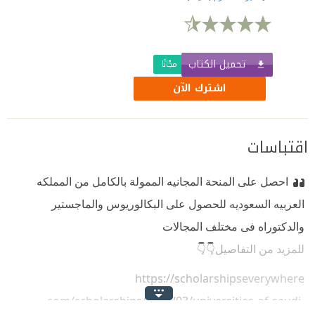
تحميل الكتاب
مجّانًا
اشترك الآن
اقتباسات
احصل على المنحة المجانيه الممولة بالكامل من المملكه
العربيه السعوديه للحصول على البكالوريوس والماجستير
والدكتوراه فى مختلف المجالات
للمزيد من التفاصيل👇👇
https://
scholarshipseve
rywhere
.com/scholarships/2022/03/universities-of-saudi-