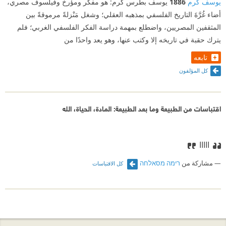
يوسف كرم
1886
يوسف بطرس كرم: هو مفكر ومؤرخ وفيلسوف مصري،
أضاء غُرَّةَ التاريخ الفلسفي بمذهبه العقلي؛ وشغل مَنْزلةً مرموقةً بين
المثقفين المصريين، واضطلع بمهمة دراسة الفكر الفلسفي الغربي؛ فلم
يترك حقبة في تاريخه إلا وكتب عنها، وهو يعد واحدًا من
تابعه
كل المؤلفون
اقتباسات من الطبيعة وما بعد الطبيعة: المادة، الحياة، الله
ااااا
مشاركة من
רימה מסאלחה
كل الاقتباسات