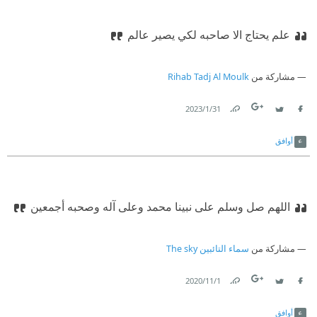
علم يحتاج الا صاحبه لكي يصير عالم
مشاركة من
Rihab Tadj Al Moulk
31‏/1‏/2023
Link
Twitter
Facebook
أوافق
اللهم صل وسلم على نبينا محمد وعلى آله وصحبه أجمعين
مشاركة من
سماء التائبين The sky
1‏/11‏/2020
Link
Twitter
Facebook
أوافق