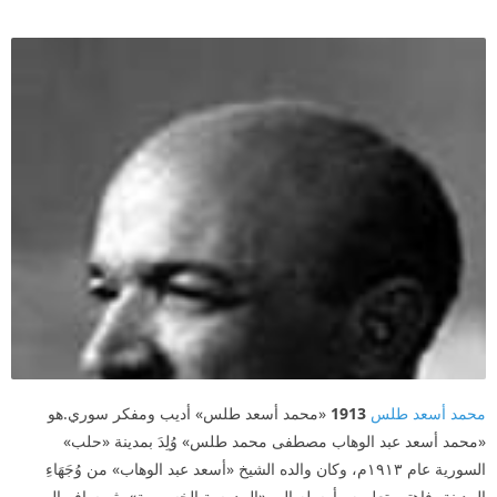
محمد أسعد طلس
1913
«محمد أسعد طلس» أديب ومفكر سوري.هو
«محمد أسعد عبد الوهاب مصطفى محمد طلس» وُلِدَ بمدينة «حلب»
السورية عام ١٩١٣م، وكان والده الشيخ «أسعد عبد الوهاب» من وُجَهَاءِ
المدينة، فاهتم بتعليمه وأرسله إلى «المدرسة الخسروية»، ثم سافر إلى